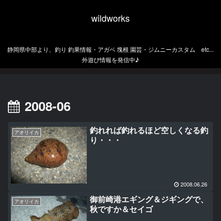
wildworks
静岡県中部より、釣り 釣果情報・アガベ 塊根 園芸・ジムニーカスタム etc...
外遊び情報を発信中♪
2008-06
釣れれば釣れるほど空しくなる釣
アオリイカ
り・・・
2008.06.26
御前崎港エギング＆ジギングで、
アオリイカ
秋ですか＆セイゴ