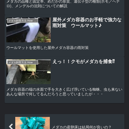
メダカの品種と固定率、めだかの形質、遺伝子型の種類(ホモ／ヘテ
ロ)、メンデルの法則についての解説
屋外メダカ容器のお手軽で強力な
メダカ飼育方法 How to〜
雨対策 ウールマット♪
ウールマットを使用した屋外メダカ容器の雨対策
えっ！！クモがメダカを捕食⁇
メダカ飼育方法 How to〜
メダカ容器の端の水面で手を大きく広げ浮いている蜘蛛、虫も来ない
あんな場所で何してるんだろうと思っていましたが・・・
メダカの産卵床は結局何が良いの？