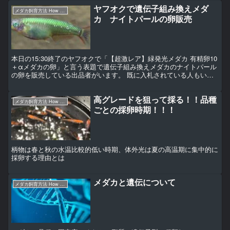
ヤフオクで遺伝子組み換えメダ
メダカ飼育方法 How to〜
カ ナイトパールの卵販売
本日の15:30終了のヤフオクで「【超激レア】緑発光メダカ 有精卵10
＋αメダカの卵」と言う表題で遺伝子組み換えメダカのナイトパール
の卵を販売している出品者がいます。 既に入札されている人もいま
すが、遺伝子組み換えメダカの販売、飼育は犯罪で...
高グレードを狙って採る！！品種
メダカ飼育方法 How to〜
ごとの採卵時期！！！
柄物は春と秋の水温比較的低い時期、体外光は夏の高温期に集中的に
採卵する理由とは
メダカと遺伝について
メダカ飼育方法 How to〜