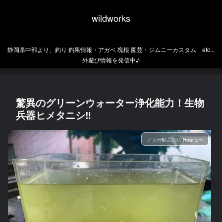
wildworks
静岡県中部より、釣り 釣果情報・アガベ 塊根 園芸・ジムニーカスタム etc...
外遊び情報を発信中♪
驚異のグリーンウォーター浄化能力！生物
兵器ヒメタニシ‼︎
メダカ飼育方法 How to〜