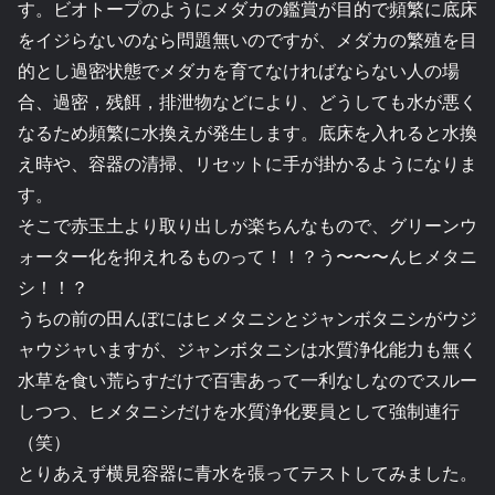
す。ビオトープのようにメダカの鑑賞が目的で頻繁に底床
をイジらないのなら問題無いのですが、メダカの繁殖を目
的とし過密状態でメダカを育てなければならない人の場
合、過密，残餌，排泄物などにより、どうしても水が悪く
なるため頻繁に水換えが発生します。底床を入れると水換
え時や、容器の清掃、リセットに手が掛かるようになりま
す。
そこで赤玉土より取り出しが楽ちんなもので、グリーンウ
ォーター化を抑えれるものって！！？う〜〜〜んヒメタニ
シ！！？
うちの前の田んぼにはヒメタニシとジャンボタニシがウジ
ャウジャいますが、ジャンボタニシは水質浄化能力も無く
水草を食い荒らすだけで百害あって一利なしなのでスルー
しつつ、ヒメタニシだけを水質浄化要員として強制連行
（笑）
とりあえず横見容器に青水を張ってテストしてみました。