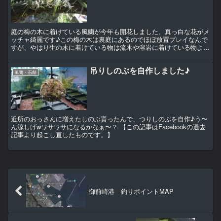
庭の梅の木に着けている風蘭が今年も開花しました。真っ白な花がメ
ッチャ綺麗です♪この梅の木は裏庭にあるのでほぼ放置プレイなんで
すが、やはり生の木に着けている物は流木や溶岩に着けている物より
状態が良いです。自然な状態で増えてくれるのを期待してい...
吊りしのぶを自作しました♪
風蘭・石斛
近所のおっさんに増えたしのぶ貰ったんで、つりしのぶを自作♪う〜
ん涼しげwワサワサになるかなぁ〜？ 【この記事はFacebookの過去
記事より起こし直したものです。】
御前崎港 釣りポイントMAP