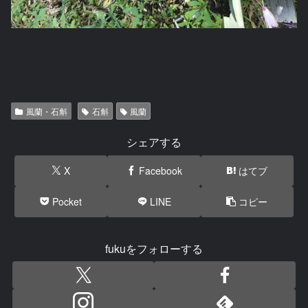
風蘭・石斛
石斛
風蘭
シェアする
X
Facebook
はてブ
Pocket
LINE
コピー
fukuをフォローする