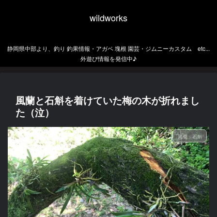
wildworks
静岡県中部より、釣り 釣果情報・アガベ 塊根 園芸・ジムニーカスタム etc...
外遊び情報を発信中♪
風蘭と石斛を着けていた梅の木が折れまし
た（泣）
風蘭・石斛