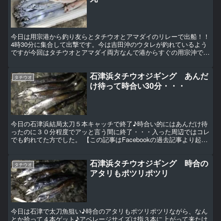
今日は用宗港から釣り友らとタチウオとアマダイのリレーで出船！！
4時30分に集合して出撃です。今は吉田沖のウタレが釣れているよう
ですが今回はタチウオとアマダイ両方なんで港からすぐの用宗沖でま
ずはタチウオ狙いから、前回からテンヤをやってみました...
石津浜タチウオジギング あんだ
タチウオ
け待って時合い30分・・・
今日の石津浜結局太刀５本キャッチで終了♪時合い的にはあんだけ待
ったのに３０分程度でアッと言う間に終了・・・入った周辺ではコレ
でも釣れてた方でした。 【この記事はFacebookの過去記事より起こ
し直したものです。】
石津浜タチウオジギング 時合の
タチウオ
アタリもポツリポツリ
今日は石津で太刀魚狙い♪時合のアタリもポツリポツリながら、なん
とか拾って４本ゲット♪アベレージサイズは指３本に上がって来たけ