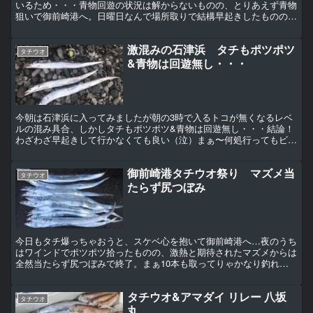
いるため・・・青物回遊の状況は解からないものの、とりあえず青物
狙いで御前崎港へ。日曜日なんで場所取りで結構早起きしたものの、
ポイントに到着すると既に混み混み状態 はうぅ・・・（泣...
激混みの石津浜 タチもポツポツ
タチウオ
&青物は回遊無し・・・
今朝は石津浜に入ってみましたが朝の3時で入るトコが無くなるレベ
ルの混み具合、しかしタチもポツポツ&青物は回遊無し・・・結論！
わざわざ早起きして行かなくても良い（泣）まぁ〜何処行ってもビミ
ョ〜〜〜か♪ 【この記事はFacebookの過去記事よ...
御前崎港タチウオ祭り マズメ当
タチウオ
たらず尻つぼみ
今日もタチ爆っちゃおうと、スケベ心を抱いて御前崎港へ…夜のうち
はワインドでポツポツ拾ったものの、激熱と期待されたマズメからは
全然当たらず尻つぼみで終了。まぁ10本も取ってりゃかなり釣れて
るんだけど、昨日の祭を味わった後だけにイマイチ納得出来...
タチウオ&アマダイ リレー 八坂
タチウオ
丸