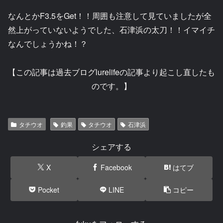
なんとかF3.5をGet！！周囲も注意して見ていましたが全
然上がっていないようでした、石津浜の太刀！！イマイチ
なんでしょうかね！？
【この記事は過去ブログlurelifeの記事より起こし直したも
のです。】
タチウオ
釣果
タチウオ
石津浜
シェアする
X
Facebook
はてブ
Pocket
LINE
コピー