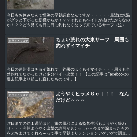
今日もお休みなんで恒例の早朝調査なんですが・・・・・最近は水温
がグッと下がった影響からか！？？それともベイトが抜けたからなの
か！？？どう見ても日に日に釣れなくなって来ているサーフ（泣）今
朝もマズメからワンヒットも無いまま、数がグッと減った魚...
ちょい荒れの大東サーフ 周囲も
ヒラメ・マゴチ
釣れずイマイチ
今日の遠州灘はチョイ荒れで、釣果のほうもイマイチ・・・周りも全
然釣れてなかったけど多分ベイト次第！！ 【この記事はFacebookの
過去記事より起こし直したものです。】
ようやくヒラメＧｅｔ！！ なん
ヒラメ・マゴチ
だけど～～～
昨日までの約１週間ほど、娘の風邪による監禁生活もようやく終わ
り・・・今朝ようやく出撃の許可が♪よっしゃ～今まで溜まったもの
をぶちまけてくれる～って事で早朝よりテンションアゲアゲで調査に