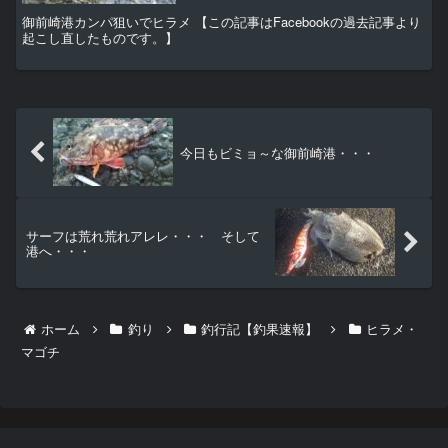
御前崎港カンパ狙いでヒラメ 【この記事はFacebookの過去記事より
起こし直したものです。】
今日もビミョ～な御前崎港・・・
サーフは荒れ荒れアレレ・・・ そして
港へ・・・
ホーム
釣り
釣行記【釣果速報】
ヒラメ・
マゴチ