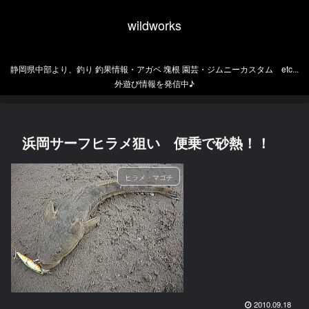
wildworks
静岡県中部より、釣り 釣果情報・アガベ 塊根 園芸・ジムニーカスタム etc...
外遊び情報を発信中♪
浜岡サーフヒラメ狙い 便乗で砂熱！！
ヒラメ・マゴチ
2010.09.18