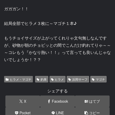
ガガガン！！
結局全部でヒラメ３枚に～マゴチ１本♪
もうチョイサイズが上がってくれりゃ文句無しなんです
が、砂物が朝のチョビッとの間でこんだけ釣れてりゃ～～
～コレもう『かなり熱い！！』って言っても良いんじゃな
いでしょうか！？？
ヒラメ・マゴチ
釣果
ヒラメ
浜岡サーフ
マゴチ
シェアする
X
Facebook
はてブ
Pocket
LINE
コピー