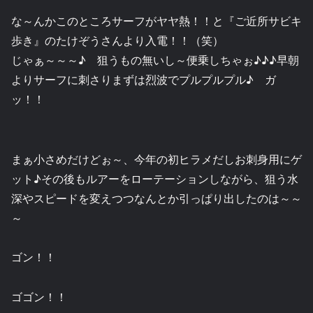
な～んかこのところサーフがヤヤ熱！！と『ご近所サビキ
歩き』のたけぞうさんより入電！！（笑）
じゃぁ～～～♪ 狙うもの無いし～便乗しちゃぉ♪♪♪早朝
よりサーフに刺さりまずは烈波でプルプルプル♪ ガ
ッ！！
まぁ小さめだけどぉ～、今年の初ヒラメだしお刺身用にゲ
ット♪その後もルアーをローテーションしながら、狙う水
深やスピードを変えつつなんとか引っぱり出したのは～～
～
ゴン！！
ゴゴン！！