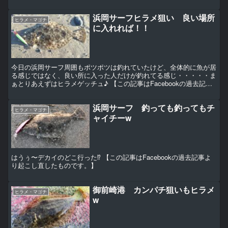
出撃！！フラット王まであと一週間となりましたが、最近の低...
浜岡サーフヒラメ狙い 良い場所
ヒラメ・マゴチ
に入れれば！！
今日の浜岡サーフ周囲もポツポツは釣れていたけど、全体的に魚が居
る感じではなく、良い所に入った人だけが釣れてる感じ・・・・・ま
ぁとりあえずはヒラメゲッチュ♪ 【この記事はFacebookの過去記事
より起こし直したものです。】
浜岡サーフ 釣っても釣ってもチ
ヒラメ・マゴチ
ャイチーw
はうぅ〜デカイのどこ行った⁉︎ 【この記事はFacebookの過去記事よ
り起こし直したものです。】
御前崎港 カンパチ狙いもヒラメ
ヒラメ・マゴチ
w