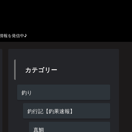
び情報を発信中♪
カテゴリー
釣り
釣行記【釣果速報】
真鯛