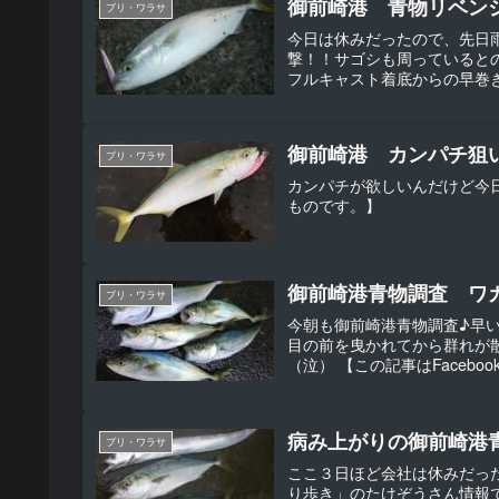
御前崎港 青物リベン
ブリ・ワラサ
今日は休みだったので、先日
撃！！サゴシも周っていると
フルキャスト着底からの早巻き
御前崎港 カンパチ狙
ブリ・ワラサ
カンパチが欲しいんだけど今日
ものです。】
御前崎港青物調査 ワ
ブリ・ワラサ
今朝も御前崎港青物調査♪早
目の前を曳かれてから群れが
（泣） 【この記事はFacebo
病み上がりの御前崎港
ブリ・ワラサ
ここ３日ほど会社は休みだっ
り歩き」のたけぞうさん情報