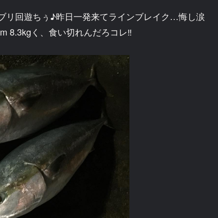
たブリ回遊ちぅ♪昨日一発来てラインブレイク…悔し涙
m 8.3kgく、食い切れんだろコレ‼︎