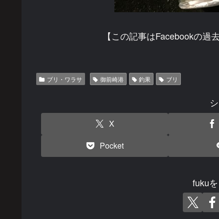
【この記事はFacebook
ブリ・ワラサ
御前崎港
釣果
ブリ
シ
X
Pocket
fuk