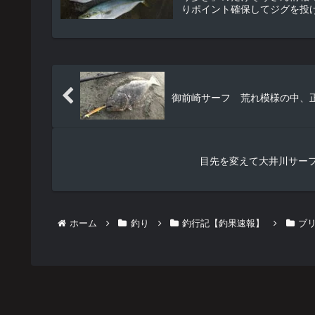
りポイント確保してジグを投げ
御前崎サーフ 荒れ模様の中、正
目先を変えて大井川サー
ホーム
釣り
釣行記【釣果速報】
ブ