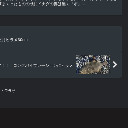
まくったものの既にイナダの姿は無く『ボ』...
月ヒラメ60cm
フ！！ ロングバイブレーションにヒラメ
リ・ワラサ