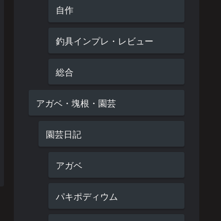
自作
釣具インプレ・レビュー
総合
アガベ・塊根・園芸
園芸日記
アガベ
パキポディウム