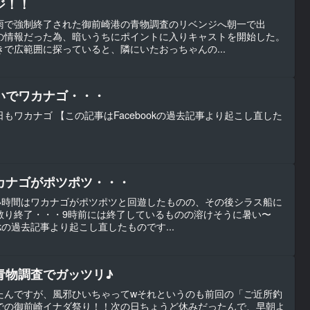
ジ！！
雨で強制終了された御前崎港の青物調査のリベンジへ朝一で出
の情報だった為、暗いうちにポイントに入りキャストを開始した。
で広範囲に探っていると、隣にいたおっちゃんの...
いでワカナゴ・・・
もワカナゴ 【この記事はFacebookの過去記事より起こし直した
カナゴがポツポツ・・・
い時間はワカナゴがポツポツと回遊したものの、その後シラス船に
散り終了・・・9時前には終了しているものの溶けそうに暑い〜
okの過去記事より起こし直したものです...
青物調査でガッツリ♪
たんですが、風邪ひいちゃってwそれというのも前回の「ご近所釣
での御前崎イナダ祭り！！次の日ちょうど休みだったんで、早朝よ