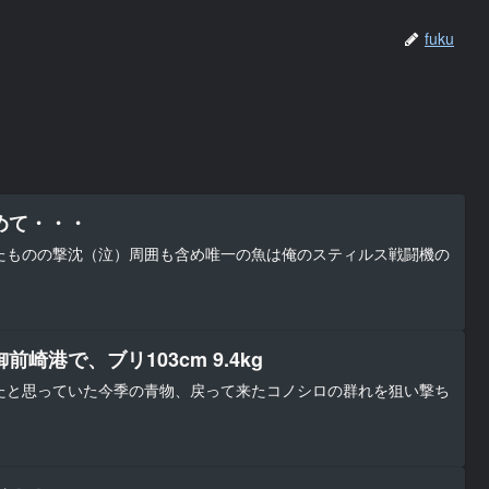
fuku
めて・・・
たものの撃沈（泣）周囲も含め唯一の魚は俺のスティルス戦闘機の
崎港で、ブリ103cm 9.4kg
たと思っていた今季の青物、戻って来たコノシロの群れを狙い撃ち