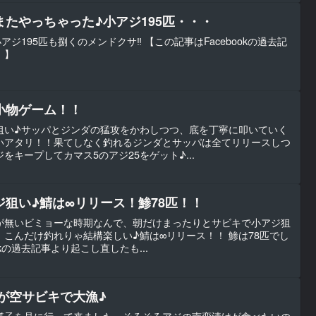
たやっちゃった♪小アジ195匹・・・
ジ195匹も捌くのメンドクサ‼︎ 【この記事はFacebookの過去記
。】
小物ゲーム！！
狙い♪サッパとジンダの猛攻をかわしつつ、底を丁寧に叩いていく
いアタリ！！果てしなく釣れるジンダとサッパは全てリリースしつ
キープしてカマス5のアジ25をゲット♪...
狙い♪鯖は∞リリース！鯵78匹！！
が無いビミョーな時期なんで、朝だけまったりとサビキで小アジ狙
こんだけ釣れりゃ結構楽しい♪鯖は∞リリース！！ 鯵は78匹でし
okの過去記事より起こし直したも...
が空サビキで大漁♪
様子を見に行って来ました。そろそろアジの南蛮漬けが食べたいの