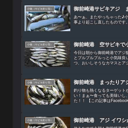
御前崎港サビキアジ ま
小物（サビキ釣り等）
あ〜ぁ、またやっちゃった♪小ア
事より起こし直したものです
御前崎港 空サビキで
小物（サビキ釣り等）
今日は朝から御前崎港でアジ
とプルプルプルっと小気味良
つ、おいしそうなカマスとアジを
御前崎港 まったりアジ
小物（サビキ釣り等）
釣り物も熱くなるターゲット
い！まぁ〜食っても美味いし、
た！！ 【この記事はFacebo
御前崎港 アジ イワシ
小物（サビキ釣り等）
休みなので今朝も御前崎港の