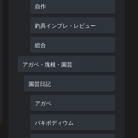
自作
釣具インプレ・レビュー
総合
アガベ・塊根・園芸
園芸日記
アガベ
パキポディウム