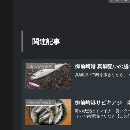
関連記事
御前崎港 真鯛狙いの
小物（サビキ釣り等）
真鯛狙いで餌を撒きながら、
御前崎港サビキアジ 
小物（サビキ釣り等）
海の状況はイマイチ…良いター
りゃ〜南蛮漬けだな♪ 【この記