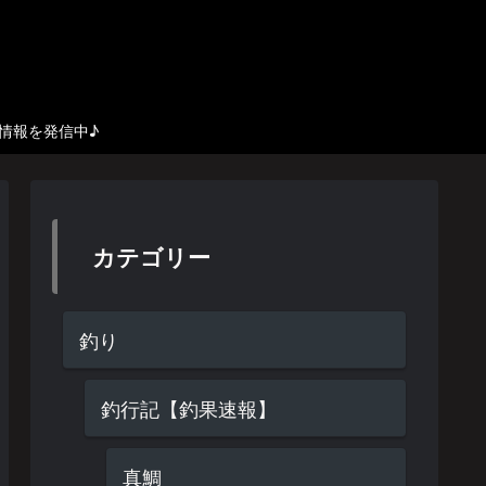
び情報を発信中♪
カテゴリー
釣り
釣行記【釣果速報】
真鯛