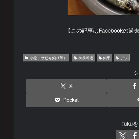
【この記事はFacebook
小物（サビキ釣り等）
御前崎港
釣果
アジ
シ
X
Pocket
fuk