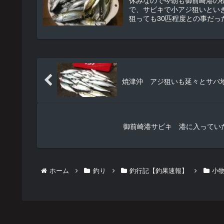
で、サビキで小アジ狙いとい
狙っても30匹程度との事だっ
焼津沖 アジ狙いも延々とサバ
御前崎港サビキ 港に入ってい
ホーム
釣り
釣行記【釣果速報】
小