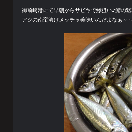
御前崎港にて早朝からサビキで鯵狙い♪鯖の
アジの南蛮漬けメッチャ美味いんだよなぁ～