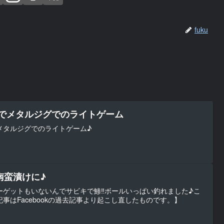
fuku
脇でメタルジグでのライトゲーム
メタルジグでのライトゲーム♪
南蛮漬けに♪
ゲットもいないんでサビキで鯵‼︎ボールいっぱい釣れました♪こ
事はFacebookの過去記事より起こし直したものです。】