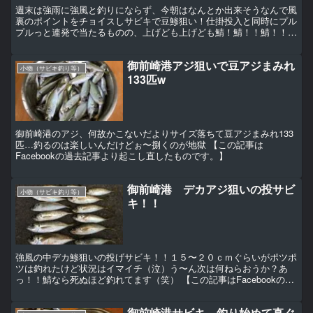
週末は強雨に強風と釣りにならず、今朝はなんとか出来そうなんで風
裏のポイントをチョイスしサビキで豆鯵狙い！仕掛投入と同時にプル
プルっと連発で当たるものの、上げども上げども鯖！鯖！！鯖！！！
そこは無限サバ地獄でした（泣） 夜は今朝釣った豆鯵の南...
御前崎港アジ狙いで豆アジまみれ
小物（サビキ釣り等）
133匹w
御前崎港のアジ、何故かこないだよりサイズ落ちて豆アジまみれ133
匹…釣るのは楽しいんだけどぉ〜捌くのが地獄 【この記事は
Facebookの過去記事より起こし直したものです。】
御前崎港 デカアジ狙いの投サビ
小物（サビキ釣り等）
キ！！
強風の中デカ鯵狙いの投げサビキ！！１５〜２０ｃｍぐらいがポツポ
ツは釣れたけど状況はイマイチ（泣）う〜ん次は何ねらおうか？あ
っ！！鯖なら死ぬほど釣れてます（笑） 【この記事はFacebookの過
去記事より起こし直したものです。】
御前崎港サビキ 釣り始めて直ぐ