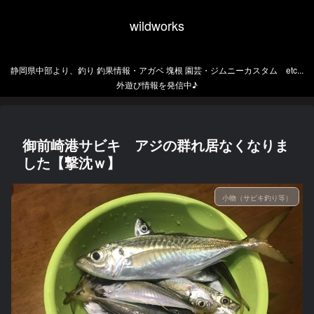
wildworks
静岡県中部より、釣り 釣果情報・アガベ 塊根 園芸・ジムニーカスタム etc...
外遊び情報を発信中♪
御前崎港サビキ アジの群れ居なくなりま
した【撃沈ｗ】
小物（サビキ釣り等）