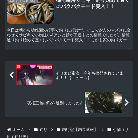
小物（サビキ釣り等）
にバクバクモード突入！！
今日は朝から幼稚園の行事で釣りに行けず、そこで夕方のマズメに合
わせてサビキで小物狙い♪アジと鯖が回遊中との情報でしたが、情報
通り釣り始めて直ぐにバクバクモード突入！！しかも家の釣りガール
♪初の本物タックルで初めてサビキ釣りにチャレンジでした...
イセエビ密漁 今年も摘発されていま
す！！【ニュース】
夜桜三色のF2を選別しました♪
ホーム
釣り
釣行記【釣果速報】
小物（サ
ビキ釣り等）