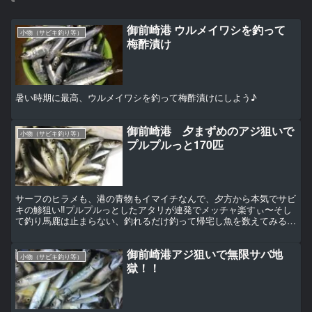
御前崎港 ウルメイワシを釣って
小物（サビキ釣り等）
梅酢漬け
暑い時期に最高、ウルメイワシを釣って梅酢漬けにしよう♪
御前崎港 夕まずめのアジ狙いで
小物（サビキ釣り等）
プルプルっと170匹
サーフのヒラメも、港の青物もイマイチなんで、夕方から本気でサビ
キの鯵狙い‼︎プルプルっとしたアタリが連発でメッチャ楽すぃ〜そし
て釣り馬鹿は止まらない、釣れるだけ釣って帰宅し魚を数えてみると
170匹・・・だ、誰が捌くんだコレw 【この記事はF...
御前崎港アジ狙いで無限サバ地
小物（サビキ釣り等）
獄！！