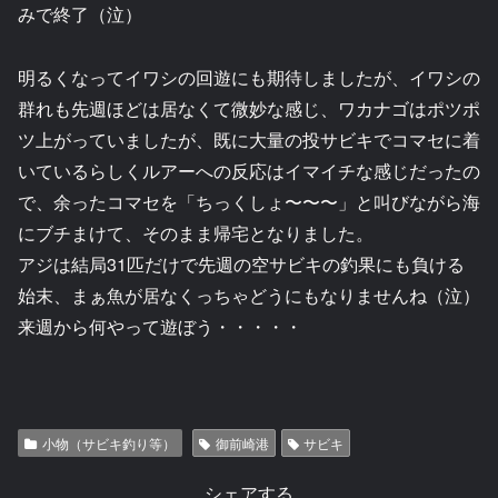
みで終了（泣）
明るくなってイワシの回遊にも期待しましたが、イワシの
群れも先週ほどは居なくて微妙な感じ、ワカナゴはポツポ
ツ上がっていましたが、既に大量の投サビキでコマセに着
いているらしくルアーへの反応はイマイチな感じだったの
で、余ったコマセを「ちっくしょ〜〜〜」と叫びながら海
にブチまけて、そのまま帰宅となりました。
アジは結局31匹だけで先週の空サビキの釣果にも負ける
始末、まぁ魚が居なくっちゃどうにもなりませんね（泣）
来週から何やって遊ぼう・・・・・
小物（サビキ釣り等）
御前崎港
サビキ
シェアする