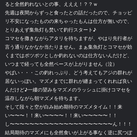
ると全然釣れないとの事、えええ！？？ｗ
先週は夜間からずっと食ったとの話だったので、チョッピ
リ不安になったものの来ちゃったもんは仕方が無いので、
とりあえず集魚灯も焚いて釣行スタート♪
コマセを撒きながらアタリを待ちますが、やはり先行者が
言う通りなかなか当たりません。まぁ集魚灯とコマセが効
くまではポツポツとしか釣れないのは仕方ないんだけど、
いつまで経っても全然ペースが上がりません（泣）
やばい・・・この釣れっぷり、どう考えてもアジの群れが
居ないっぽい。マズメまでに群れが纏まってくれれば良い
んだけど♪一縷の望みをマズメのラッシュに掛けコマセを
温存しながら朝マズメを待ちます。
そして段々と空が白み始め期待のマズメタイム！！来
い〜〜〜！！来い〜〜〜〜！！来い〜〜〜〜〜！！
し〜〜〜〜〜〜〜〜〜〜〜〜〜〜〜〜〜〜〜〜〜ん！！！
結局期待のマズメにも全然食いが上がる事なく逆に尻つぼ