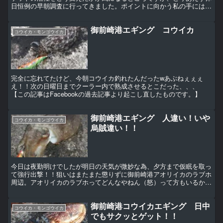
日恒例の早朝調査に行ってきました。ポイントに向かう私の手にはメ
バル用タックルと烏賊用タックルの２本、ぶっちゃけ港に着...
御前崎港エギング コウイカ
コウイカ・モンゴウイカ
完全に忘れてたけど、今朝コウイカ釣れたんだったwあぶねぇぇぇ
え！！次の日曜日までクーラー内で熟成させるとこだった、、、
【この記事はFacebookの過去記事より起こし直したものです。】
御前崎港エギング 人違い！いや
コウイカ・モンゴウイカ
烏賊違い！！
今日は夜勤明けでしたが明日の天気が微妙な為、夕方まで仮眠を取っ
て強行出撃！！狙いはまたまた懲りずに御前崎港アオリイカのラブホ
周辺。アオリイカのラブホってどんなやねん（怒）って方もいるかも
しれませんので、こんなところです↓ アオリの産卵床とな...
御前崎港コウイカエギング 日中
コウイカ・モンゴウイカ
でもサクッとゲット！！