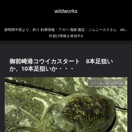
wildworks
静岡県中部より、釣り 釣果情報・アガベ 塊根 園芸・ジムニーカスタム etc...
外遊び情報を発信中♪
御前崎港コウイカスタート 8本足狙い
か、10本足狙いか・・・
コウイカ・モンゴウイカ