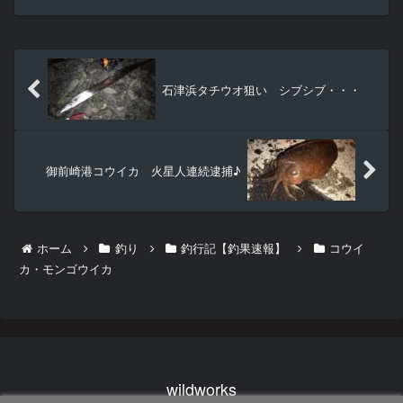
で、いつものように寝る時間調整の為の早朝調査日♪最近好...
石津浜タチウオ狙い シブシブ・・・
御前崎港コウイカ 火星人連続逮捕♪
ホーム
釣り
釣行記【釣果速報】
コウイ
カ・モンゴウイカ
wildworks