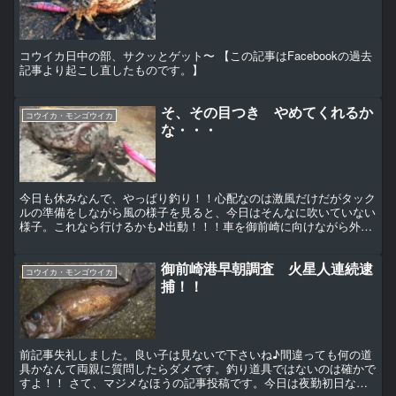
コウイカ日中の部、サクッとゲット〜 【この記事はFacebookの過去
記事より起こし直したものです。】
そ、その目つき やめてくれるか
コウイカ・モンゴウイカ
な・・・
今日も休みなんで、やっぱり釣り！！心配なのは激風だけだがタック
ルの準備をしながら風の様子を見ると、今日はそんなに吹いていない
様子。これなら行けるかも♪出動！！！車を御前崎に向けながら外の
様子を気にするが、やはり風は大した事無いっぽい。そして...
御前崎港早朝調査 火星人連続逮
コウイカ・モンゴウイカ
捕！！
前記事失礼しました。良い子は見ないで下さいね♪間違っても何の道
具かなんて両親に質問したらダメです。釣り道具ではないのは確かで
すよ！！ さて、マジメなほうの記事投稿です。今日は夜勤初日なの