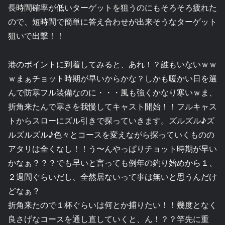
長時間確率が低いターゲットを狙うのにもそろそろ疲れた
ので、短時間で簡単に答え合わせが出来そうなターゲット
狙いで出撃！！
港のポイントに到着してみると、あれ！？誰もいないｗｗ
ｗまぁチョット時期が早いからかな？しかも暖かい日を選
んで防寒フル装備なのに・・・風も強くかなり寒いｗま、
折角来たんで寒さを我慢してキャスト開始！！フルキャス
トからスローにズル引きで探っていきます。ズルズル♪ズ
ルズルズル♪色々とコースを変えながら探っていくものの
アタリは全くなし！！う〜んやっぱりチョット時期が早い
かなぁ？？？でも早いと言っても例年の釣り始めから１、
２週間ぐらいだし、全然居ないって事は無いと思うんだけ
どなぁ？
折角来たので１杯ぐらいは何とか捕りたい！！幾度となく
良さげなコースを通し直していくと、ん！？？竿先に重