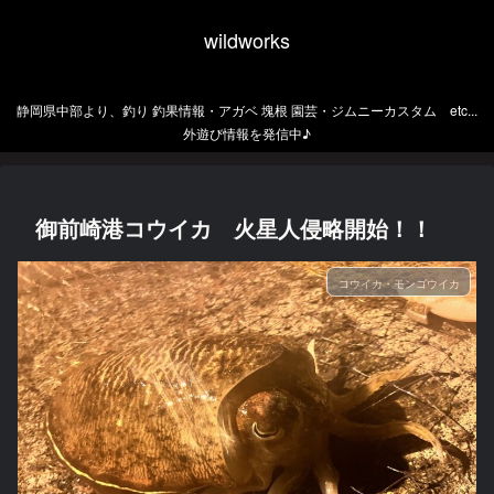
wildworks
静岡県中部より、釣り 釣果情報・アガベ 塊根 園芸・ジムニーカスタム etc...
外遊び情報を発信中♪
御前崎港コウイカ 火星人侵略開始！！
コウイカ・モンゴウイカ