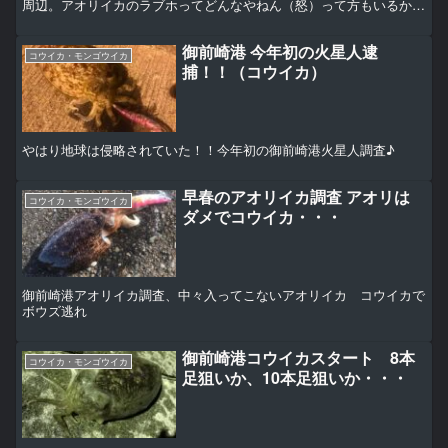
周辺。アオリイカのラブホってどんなやねん（怒）って方もいるかも
しれませんので、こんなところです↓ アオリの産卵床とな...
御前崎港 今年初の火星人逮
コウイカ・モンゴウイカ
捕！！（コウイカ）
やはり地球は侵略されていた！！今年初の御前崎港火星人調査♪
早春のアオリイカ調査 アオリは
コウイカ・モンゴウイカ
ダメでコウイカ・・・
御前崎港アオリイカ調査、中々入ってこないアオリイカ コウイカで
ボウズ逃れ
御前崎港コウイカスタート 8本
コウイカ・モンゴウイカ
足狙いか、10本足狙いか・・・