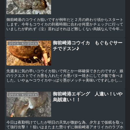
御前崎港のコウイカ狙いですが例年だと２月の終わり頃からスタート
します。今年もコウイカの到着時期に合わせ何度かチェックに行って
いましたが釣れず（泣）居ればそれほど難しくない烏賊なんで今年は
少し遅れているっぽいです。と言ってももう３月も中旬に差...
御前崎港コウイカ もぐもぐサー
コウイカ・モンゴウイカ
チでドスン♪
先週末に気の早いコウイカ狙いで何とか一杯確保できたのですが、娘
のリクエストでイカ墨を入れたイカ墨バター焼きにして夕飯で食べま
した。いやぁ〜コウイカやっぱり墨がメッチャ美味いです♪しかし、
それからというもの娘が「イカ墨バター♪イカ墨バター♫」...
御前崎港エギング 人違い！いや
コウイカ・モンゴウイカ
烏賊違い！！
今日は夜勤明けでしたが明日の天気が微妙な為、夕方まで仮眠を取っ
て強行出撃！！狙いはまたまた懲りずに御前崎港アオリイカのラブホ