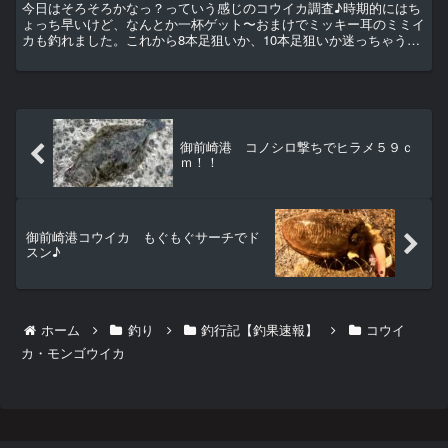
今日はそろそろかなっ？っていう感じのコウイカ調査♪時期的にはち
ょっち早いけど、なんとか一杯ゲット〜おまけでミッキー耳のミミイ
カも釣れました。これから8本足狙いか、10本足狙いか迷っちゃうね
♪ 【この記事はFacebookの過去記事より起こし...
御前崎港 コノシロ撃ちでヒラメ５９ｃ
ｍ！！
御前崎港コウイカ もぐもぐサーチでド
スン♪
ホーム
釣り
釣行記【釣果速報】
コウイ
カ・モンゴウイカ