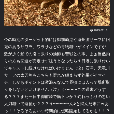
2023.02.18
今の時期のターゲット的には御前崎港や遠州灘サーフに回
遊のあるサワラ、ワラサなどの青物狙いがメインですが、
数が少く船での引っ張りの漁師も苦戦との事、まぁ当然釣
りの方も回遊が安定せず狙うとなったら１日港に張り付い
てキャストし続けなければいけません（泣）石津、天竜川
サーフの太刀魚もこちらも群れが纏まらず釣果がイマイ
チ、しかもポイントは激混みなんで昼頃には入って場所取
りをしないといけません（泣）う〜〜〜この週末どうす
る？？？また一日中御前崎で筋トレか？釣れっぷりの悪い
太刀狙いで遠征か？？？う〜〜〜〜ん♪と悩んだ末にｗあ
っ！！そろそろあいつ時期的に侵略開始してるかも！！？