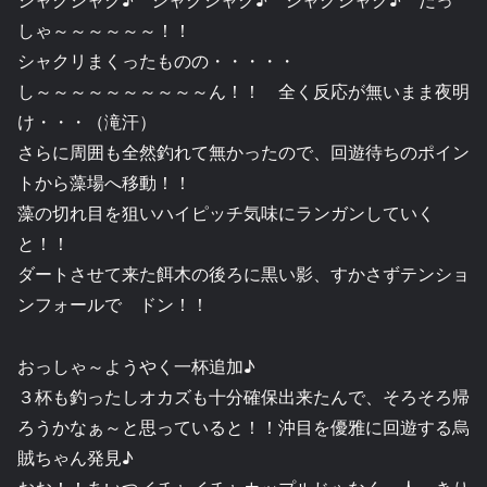
しゃ～～～～～～！！
シャクリまくったものの・・・・・
し～～～～～～～～～～ん！！ 全く反応が無いまま夜明
け・・・（滝汗）
さらに周囲も全然釣れて無かったので、回遊待ちのポイン
トから藻場へ移動！！
藻の切れ目を狙いハイピッチ気味にランガンしていく
と！！
ダートさせて来た餌木の後ろに黒い影、すかさずテンショ
ンフォールで ドン！！
おっしゃ～ようやく一杯追加♪
３杯も釣ったしオカズも十分確保出来たんで、そろそろ帰
ろうかなぁ～と思っていると！！沖目を優雅に回遊する烏
賊ちゃん発見♪