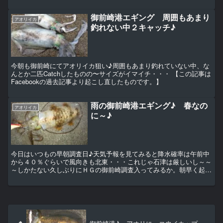
御前崎港エギング 周囲もあまり
アオリイカ
釣れない中２キャッチ♪
今朝も御前崎にてアオリイカ狙い♪周囲もあまり釣れていない中、な
んとか二匹Catchしたものの〜サイズがイマイチ・・・ 【この記事は
Facebookの過去記事より起こし直したものです。】
雨の御前崎港エギング♪ 春なの
アオリイカ
に～♪
今日はいつもの早朝調査日♪天気予報を見てみると降水確率は午前中
から４０％ぐらいで風向きも北東・・・これじゃ石津は厳しいし～～
～しかたない久しぶりにＨＧの御前崎調査入ってみるか。朝早く起き
て御前崎に車を走らせる、するとポツ ポツ ポツ うぅ～...