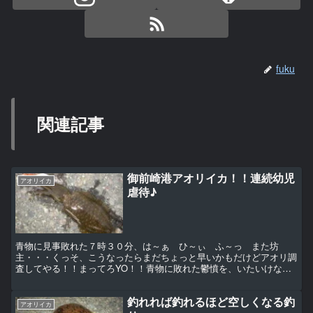
fuku
関連記事
御前崎港アオリイカ！！連続幼児
アオリイカ
虐待♪
青物に見事敗れた７時３０分、は～ぁ ひ～ぃ ふ～っ また坊
主・・・くっそ、こうなったらまだちょっと早いかもだけどアオリ調
査してやる！！まってろYO！！青物に敗れた鬱憤を、いたいけなお
子ちゃまアオリにぶつけてやろうとポイントを大きく移動。いそ...
釣れれば釣れるほど空しくなる釣
アオリイカ