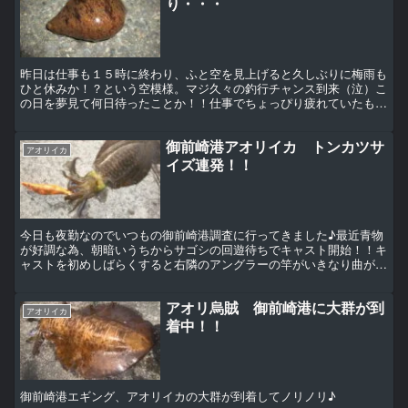
り・・・
昨日は仕事も１５時に終わり、ふと空を見上げると久しぶりに梅雨も
ひと休みか！？という空模様。マジ久々の釣行チャンス到来（泣）こ
の日を夢見て何日待ったことか！！仕事でちょっぴり疲れていたもの
の、ダッシュでアオリ調査＆チョイ投げにGO・・・・明る...
御前崎港アオリイカ トンカツサ
アオリイカ
イズ連発！！
今日も夜勤なのでいつもの御前崎港調査に行ってきました♪最近青物
が好調な為、朝暗いうちからサゴシの回遊待ちでキャスト開始！！キ
ャストを初めしばらくすると右隣のアングラーの竿がいきなり曲がっ
てる、そしてサゴシ君を無事水揚げ♪おお♪もう来たか！！...
アオリ烏賊 御前崎港に大群が到
アオリイカ
着中！！
御前崎港エギング、アオリイカの大群が到着してノリノリ♪