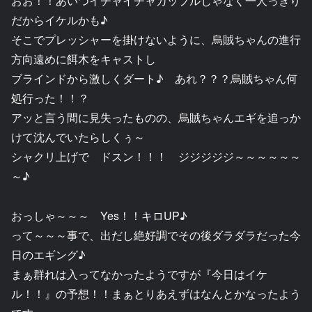
おお！！あいつイチャイチャカップルじゃなく一人っきり
だからイケルかも♪
そこでプレッシャーを掛けないように、烏賊ちゃんの進行
方向遠めに餌木をキャストし
ブラインドから激しくダート♪ あれ？？？烏賊ちゃん何
処行った！！？
アッと言う間に見失ったものの、烏賊ちゃんエギを追っか
けて沈んでいたらしくぅ～
シャクリ上げで ドスン！！！ ジジジジジ～～～～～～
～♪
おっしゃ～～～ Yes！！キロUP♪
って～～～事で、出だし絶好調でその後ダラダラだった今
日のエギング♪
まぁ群れは入ってなかったようですが『今日はイケ
ル！！』の予想！！まぁとりあえずはなんとかなったよう