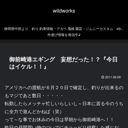
wildworks
静岡県中部より、釣り 釣果情報・アガベ 塊根 園芸・ジムニーカスタム etc...
外遊び情報を発信中♪
御前崎港エギング 妄想だった！？『今日
はイケル！！』
2011.06.09
アメリカへの渡航が６月２０日で確定し、釣りが出来るの
もマジであと数日・・・・・
転勤したらメッチャ忙しいらしいし～日本に居る今のうち
に全力で遊んどかねば（笑）
って～な事でお休みの今日は早朝から御前崎港へ！！
昨日の昼間買い物のついでにチョッピリ偵察した感じだ