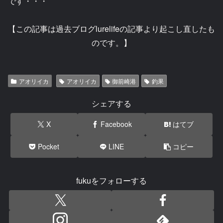
です・・・
【この記事は過去ブログlurelifeの記事より起こし直したも
のです。】
アオリイカ
アオリイカ
御前崎港
釣果
シェアする
X
Facebook
はてブ
Pocket
LINE
コピー
fukuをフォローする