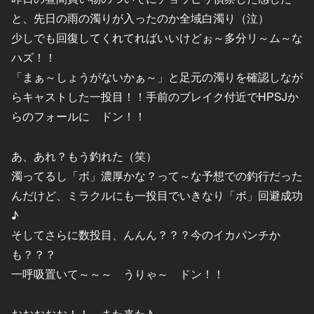
と、先日の雨の濁りが入ったのか全域白濁り（泣）
少しでも回復してくれてればいいけどぉ～多分リ～ム～な
ハズ！！
「まぁ～しょうがないかぁ～」と足元の濁りを確認しなが
らキャストした一投目！！手前のブレイク付近でHPSJか
らのフォールに ドン！！
あ、あれ？もう釣れた（笑）
濁ってるし「ボ」濃厚かな？って～な予想での釣行だった
んだけど、ミラクルにも一投目でいきなり「ボ」回避成功
♪
そしてさらに数投目、んんん？？？今のイカパンチか
も？？？
一呼吸置いて～～～ うりゃ～ ドン！！
おおおおお！！ また来た♪