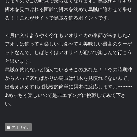
しますのでこの時点で乗らなくなります。烏賊がギリギリ
餌木を見つけれる距離で餌木を沈めて烏賊に追わせて乗せ
る！！これがサイトで烏賊を釣るポイントです。
４月に入りようやく今年もアオリイカの季節が来ました♪
アオリは釣っても楽しいし食べても美味しい最高のターゲ
ットなんで、しばらくはアオリイカ狙いで楽しんで行こう
と思います。
烏賊が釣れないと悩んでいるそこのあなた！！今の時期沖
から入って来たばかりの烏賊は餌木を見慣れてないんで、
出会えさえすれば比較的簡単に餌木に反応しますよ〜〜〜
♪めっちゃ楽しいので是非エギングに挑戦してみて下さ
い。
アオリイカ