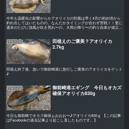
今年も温暖化の影響からかアオリイカの到着は早く4月の初め頃から
釣れ出してはいたものの、なんだかタイミングが合わず苦戦！！更に
週末のたびに強風が吹き荒れ〜の、大雨が降り〜の釣り自体が成立し
ない週末ばかり（泣）平日の仕事中に釣り友からピロリ〜ン...
田植えのご褒美？アオリイカ
アオリイカ
2.7kg
田植え終了後、急いで御前崎港に急行しご褒美のアオリイカをゲット
♪
御前崎港エギング 今日もオカズ
アオリイカ
確保アオリイカ830g
今日も御前崎でオカズ確保ぉおおお〜♪アオリイカ830ｇ 【この記事
はFacebookの過去記事より起こし直したものです。】