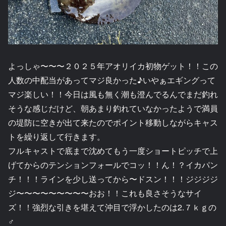
よっしゃ〜〜〜２０２５年アオリイカ初物ゲット！！この
人数の中配当があってマジ良かった♪いやぁエギングって
マジ楽しい！！今日は風も無く潮も澄んでるんでまだ釣れ
そうな感じだけど、朝あまり釣れていなかったようで満員
の堤防に空きが出て来たのでポイント移動しながらキャス
トを繰り返して行きます。
フルキャストで底まで沈めてもう一度ショートピッチで上
げてからのテンションフォールでコッ！！ん！？イカパン
チ！！！ラインを少し送ってから〜ドスン！！！ジジジジ
ジ〜〜〜〜〜〜〜〜〜おお！！これも良さそうなサイ
ズ！！強烈な引きを堪えて沖目で浮かしたのは2.７ｋｇの
♂