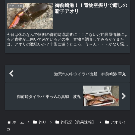
御前崎港！！青物空振りで癒しの
アオリイカ
新子アオリ
今日は休みなんで恒例の御前崎港調査に！！こないだ釣具屋情報によ
ると青物が上向いて来ているとの事、青物再調査してみるか？また
は、アオリの数狙いか？非常に迷うところ、う～ん・・・かなり悩ん
だ末に「とりあえず青物やってダメならアオリでいいか！！」...
激荒れの中タイラバ出船 御前崎港 華丸
御前崎タイラバ 乗っ込み真鯛 波丸
ホーム
釣り
釣行記【釣果速報】
アオリイ
カ