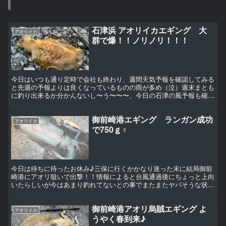
石津浜 アオリイカエギング 大
アオリイカ
群で爆！！ノリノリ！！！
今日はいつも通り定時で会社も終わり、週間天気予報を確認してみる
と先週の予報よりは良くなっているものの雨が多め（泣）週末まとも
に釣り出来るか分かんないし〜う〜〜〜、今日の石津の風予報も確認
してみると微風の向かい風だけどマズメにはほぼ無風の予報...
御前崎港エギング ランガン成功
アオリイカ
で750ｇ♀
今日は待ちに待ったお休み♪三保に行くかかなり迷った末に結局御前
崎港にアオリ狙いで出撃！！情報によると台風通過後にちょっと上向
いたらしいが今はあまり釣れてないとの事でまたまたヤバそうな状
況。しかも今日は土曜日なんで、あまり釣れていないと言って...
御前崎港アオリ烏賊エギング よ
アオリイカ
うやく春到来♪