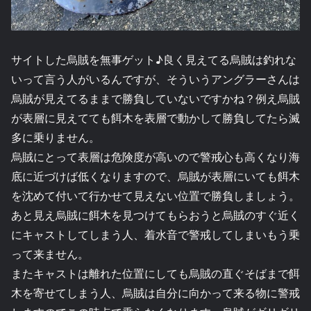
サイトした烏賊を無事ゲット♪良く見えてる烏賊は釣れな
いって言う人がいるんですが、そういうアングラーさんは
烏賊が見えてるままで勝負していないですかね？例え烏賊
が表層に見えてても餌木を表層で動かして勝負してたら滅
多に乗りません。
烏賊にとって表層は危険度が高いので警戒心も高くなり海
底に近づけば低くなりますので、烏賊が表層にいても餌木
を沈めて付いて行かせて見えない位置で勝負しましょう。
あと見え烏賊に餌木を見つけてもらおうと烏賊のすぐ近く
にキャストしてしまう人、着水音で警戒してしまいもう乗
って来ません。
またキャストは離れた位置にしても烏賊の直ぐそばまで餌
木を寄せてしまう人、烏賊は自分に向かって来る物に警戒