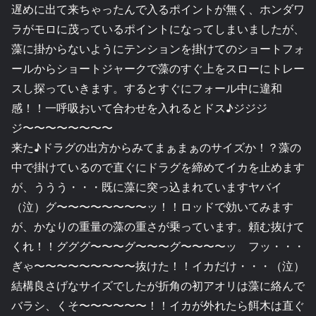
遅めに出て来ちゃったんで入るポイントが無く、ホンダワ
ラがモロに茂っているポイントになってしまいましたが、
藻に掛からないようにテンションを掛けてのショートフォ
ールからショートジャークで藻のすぐ上をスローにトレー
スし探っていきます。するとすぐにフォール中に違和
感！！一呼吸おいて合わせを入れるとドス♪ジジジ
ジ〜〜〜〜〜〜〜〜
来た♪ドラグの出方からみてまぁまぁのサイズか！？藻の
中で掛けているので直ぐにドラグを締めてイカを止めます
が、ううう・・・既に藻に突っ込まれていますヤバイ
（泣）グ〜〜〜〜〜〜〜〜ッ！！ロッドで効いてみます
が、かなりの重量の藻の重さが乗っています。頼む抜けて
くれ！！グググ〜〜〜グ〜〜〜グ〜〜〜〜ッ フッ・・・
ぎゃ〜〜〜〜〜〜〜〜〜抜けた！！イカだけ・・・（泣）
結構良さげなサイズでしたが折角の初アオリは藻に絡んで
バラシ、くそ〜〜〜〜〜〜！！イカが外れたら餌木は直ぐ