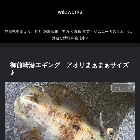
wildworks
静岡県中部より、釣り 釣果情報・アガベ 塊根 園芸・ジムニーカスタム etc...
外遊び情報を発信中♪
御前崎港エギング アオリまぁまぁサイズ
♪
アオリイカ