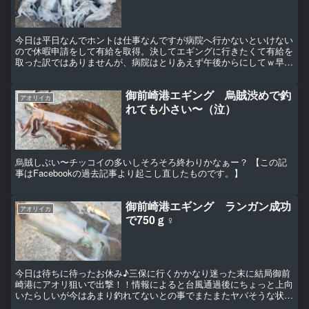
今日は平日なんでホントは仕事なんですが病院へ行かないといけない
ので休暇申請をして有給を取得。決してエギングに行きたくて有給を
取った訳ではありませんが、病院はとりあえず午後からにしてｗ早朝
から御前崎港へ・・・・・もう一度言っておきますが、決し...
御前崎港エギング 烏賊渋めで釣
アオリイカ
れても小さい〜（泣）
烏賊しぶい〜チッコイの多いしそろそろ終わりかなぁー？ 【この記
事はFacebookの過去記事より起こし直したものです。】
御前崎港エギング ランガン成功
アオリイカ
で750ｇ♀
今日は待ちに待ったお休み♪三保に行くかかなり迷った末に結局御前
崎港にアオリ狙いで出撃！！情報によると台風通過後にちょっと上向
いたらしいが今はあまり釣れてないとの事でまたまたヤバそうな状
況。しかも今日は土曜日なんで、あまり釣れていないと言って...