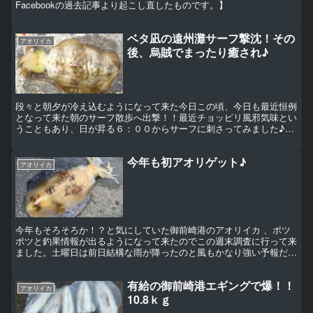
Facebookの過去記事より起こし直したものです。】
ベタ凪の遠州灘サーフ撃沈！その
アオリイカ
後、烏賊でまったり癒され♪
段々と朝夕が冷え込むようになって来た今日この頃、今日も最近恒例
となって来た朝のサーフ散歩へ出撃！！最近チョッピリ風邪気味とい
うこともあり、日が昇る６：００からサーフに刺さってみました♪現
地に到着してみると今日の遠州灘は久しぶりのベタ凪！！全...
今年も初アオリゲット♪
アオリイカ
今年もそろそろか！？と気にしていた御前崎港のアオリイカ 、ポツ
ポツと釣果情報が出るようになって来たのでこの週末調査に行って来
ました。土曜日は前日結構な雨が降ったのと風もかなり強い予報だっ
たんでダメかなぁ〜と思いつつも、とりあえずはマズメから...
有給の御前崎港エギングで爆！！
アオリイカ
10.8ｋｇ