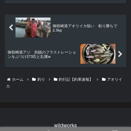
御前崎港アオリイカ狙い 粘り勝ちで
2.5kg
御前崎港アジ 烏賊のフラストレーショ
ンをぶつけ273匹と乱獲w
ホーム
釣り
釣行記【釣果速報】
アオリイ
カ
wildworks