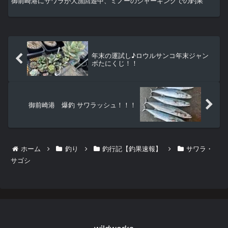
御前崎港にサワラが大漁回遊中、ミノーのジャーキングでの釣果
年末の運試し♪ロウルサンコ年末ジャン
ボたにくじ！！
御前崎港 爆釣 サワラッシュ！！！
ホーム
釣り
釣行記【釣果速報】
サワラ・
サゴシ
wildworks