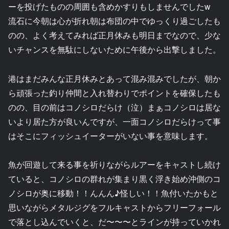
ーを投げたものの周囲も含めかすりもしませんでしたw
流石に今朝は心が折れ朝は布団の中でゆっくり過ごしたも
のの、よく考えてみれば正月休みも明日までなので、少な
いチャンスを無駄にしないために午後から出撃しました。
港はまだみんな正月休みとあって混み混みでしたが、朝か
ら頑張った釣り仲間と入れ替わりでポイントを確保したも
のの、目の前はコノシロだらけ（泣）まぁコノシロは居な
いより居た方が良いんですが、一面コノシロだらけって事
はそこにフィッシュイーターがいない事を意味します。
魚が回遊して来る事を祈りながらルアーをキャストし続け
ていると、コノシロの群れが集まり黒く浮き始め沖側のコ
ノシロが奥に移動！！んんん♪怪しい！！魚付いたかもと
思いながらメタルジグをフルキャストからフリーフォール
で落とし込んでいくと、だ〜〜〜とラインが持っていかれ