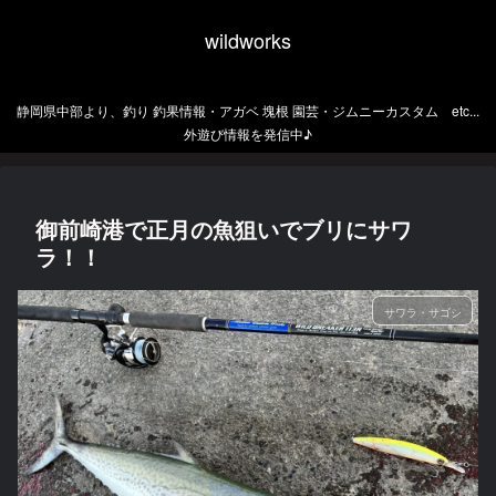
wildworks
静岡県中部より、釣り 釣果情報・アガベ 塊根 園芸・ジムニーカスタム etc...
外遊び情報を発信中♪
御前崎港で正月の魚狙いでブリにサワ
ラ！！
サワラ・サゴシ