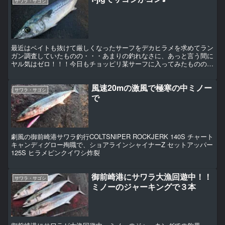
サワラ・サゴシ
最近はベイトも抜けて厳しくなったサーフをデカヒラメを求めてラン
ガン調査していたものの・・・あまりの釣れなさに、あっと言う間に
ヤル気はゼロ！！！今日もチョッピリ某サーフに入ってみたものの、
なぁ～んか集中力が続かない（泣）うぅ～～～～～～～～～...
風速20mの激風で極寒の中ミノー
サワラ・サゴシ
で
劇風の御前崎港サワラ釣行COLTSNIPER ROCKJERK 140S チャート
キャンディグロー殉職で、ショアラインシャイナーZ セットアッパー
125S ヒラメピンクイワシ炸裂
御前崎港にサワラ大漁回遊中！！
サワラ・サゴシ
ミノーのジャーキングで３本