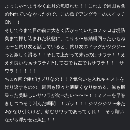
よっしゃ〜ようやく正月の魚取れた！！これまで周囲も含
め釣れていなかったので、この魚でアングラーのスイッチ
ON！！
そして今まで目の前に大きく広がっていたコノシロは堤防
奥まで押し込まれた状態に、こりゃ〜魚結構回ったかもね
ぇ〜と釣り友と話していると、釣り友のドラグがジジジ〜
っと激しく滑る！！そして上がって来たのはサワラ！！え
ええ良いなぁサワラ♪そして右でも左でもサワラ！！！サ
ワラ！！！！！
ちょw何で俺だけブリなの！！？気合いを入れキャストを
繰り返すものの、周囲も段々と薄暗くなり始める。俺も脂
乗った美味しいサワラが食べたい〜〜〜！！ミノーを早巻
きしつつそう叫んだ瞬間！！ガッ！！！ジジジジジ〜来た
♪かなり引くけど、頼むサワラであってくれ！！そう願い
ながら浮かせた魚は！！