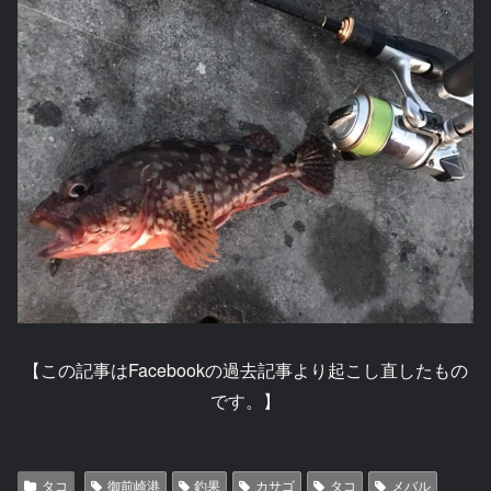
【この記事はFacebookの過去記事より起こし直したもの
です。】
タコ
御前崎港
釣果
カサゴ
タコ
メバル