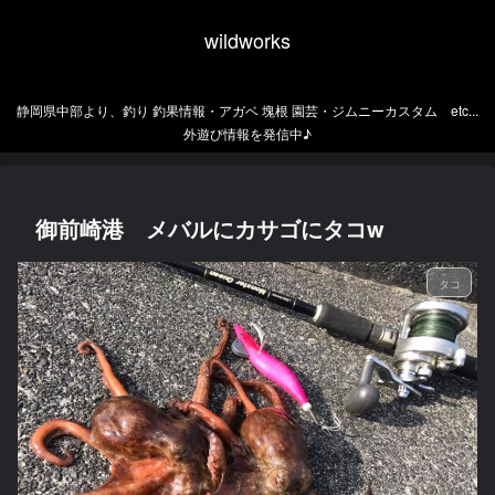
wildworks
静岡県中部より、釣り 釣果情報・アガベ 塊根 園芸・ジムニーカスタム etc...
外遊び情報を発信中♪
御前崎港 メバルにカサゴにタコw
タコ