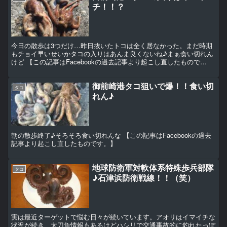
チ！！？
今日の散歩は3つだけ…昨日抜いたトコは全く居なかった。まだ時期
もチョイ早いせいかタコの入りはあんま良くないね♪まぁ食い切れん
けど 【この記事はFacebookの過去記事より起こし直したもので
す。】
御前崎港タコ狙いで爆！！食い切
タコ
れん♪
朝の散歩終了♪そろそろ食い切れんな 【この記事はFacebookの過去
記事より起こし直したものです。】
地球防衛軍対軟体系特殊歩兵部隊
タコ
♪石津浜防衛戦線！！（笑）
実は最近ターゲットで悩む日々が続いています。アオリはイマイチな
状況が続き、太刀魚情報もあるけどハシリで交通事故的に釣れたっぽ