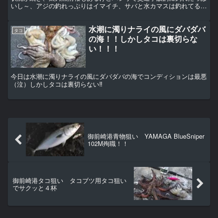
いし～、アジの釣れっぷりはイマイチ、サバと水カマスは釣れてるけ
どビミョ～（泣）タコの調査も既に営倉（冷蔵庫）が満員御...
水潮に濁りナライの風にダバダバ
タコ
の海！！しかしタコは裏切らな
い！！！
今日は水潮に濁りナライの風にダバダバの海でコンディションは最悪
（泣）しかしタコは裏切らない‼︎
御前崎港青物狙い YAMAGA BlueSniper
102M殉職！！
御前崎港タコ狙い タコブツ用タコ狙い
でサクッと４杯