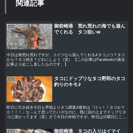
関連記事
御前崎港 荒れ荒れの海でも遊ん
タコ
でくれる タコ狙いw
今日は海荒れ荒れですが、コイツなら遊んでくれる♪タコぶつ？タコ
から？タコ焼き？どれにしよう（笑） 【この記事はFacebookの過去
記事より起こし直したものです。】
タコにドップリなタコ野郎のタコ
タコ
釣りのキモ♪
昨日に引き続き今日も早朝よりタコ調査♪最初は「けっ！！タコかＹ
Ｏ！！！」な～んて思ってたハズなのに、既に頭の上までドップリタ
コに浸かってます（笑）さて今日の作戦ですが、昨日は日曜日にこの
ところのタコ人気も手伝ってタコラーが多数出没！！足で稼...
御前崎港 タコの入りはイマイ
タコ