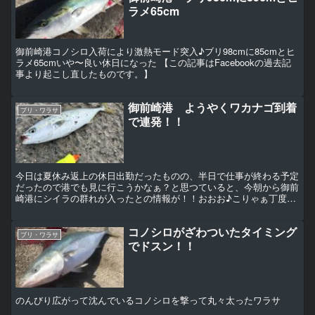
ラメ65cm
御前崎港コノシロ入荷により激熱モード突入♪ブリ98cmに85cmとヒ
ラメ65cmいや〜良い休日になった 【この記事はFacebookの過去記
事より起こし直したものです。】
御前崎港 ようやくワカナゴ到着
ブリ・ワラサ
で連発！！
今日は夏休み返上の休日出勤だったものの、半日で仕事が終わる予定
だったので港でも見に行こうかなぁ？と思つていると、今朝から御前
崎港にシイラの群れが入ったとの情報が！！おおお♪こりゃぁ丁度午
後から休みだし遊んでもらわないと！！って事で仕事を終え...
コノシロがざわついたタイミング
ブリ・ワラサ
でドスン！！
のんびり広がって沈んでいるコノシロを撃って丸々太ったワラサ