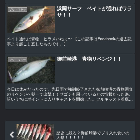
浜岡サーフ ベイトが通ればワラ
ブリ・ワラサ
サ！！
ベイト通れば青物…ヒラメいねぇ〜 【この記事はFacebookの過去記
事より起こし直したものです。】
御前崎港 青物リベンジ！！
ブリ・ワラサ
今日は休みだったので、先日雨で強制終了された御前崎港の青物調査
のリベンジへ朝一で出撃！！サゴシも周っているとの情報だった為、
暗いうちにポイントに入りキャストを開始した。フルキャスト着底か
らの早巻きで広範囲に探っていると、隣にいたおっちゃんの...
歴史に残る？御前崎港でブリ入れ食いの
大祭！！！！！