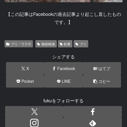
【この記事はFacebookの過去記事より起こし直したもの
です。】
ブリ・ワラサ
御前崎港
釣果
ブリ
シェアする
X
Facebook
はてブ
Pocket
LINE
コピー
fukuをフォローする