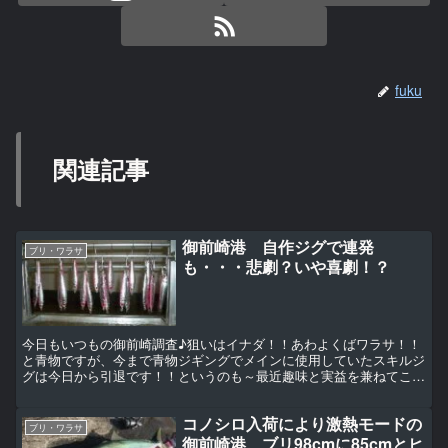
fuku
関連記事
御前崎港 自作ジグで連発
ブリ・ワラサ
も・・・悲劇？いや喜劇！？
今日もいつもの御前崎調査♪狙いはイナダ！！あわよくばワラサ！！
と青物ですが、今まで青物ジギングでメインに使用していたスキルジ
グは今日から引退です！！というのも～最近趣味と実益を兼ねてこん
なものを・・・ ジグ鈴なり（笑）実は以前からジグの自作...
コノシロ入荷により激熱モードの
ブリ・ワラサ
御前崎港 ブリ98cmに85cmとヒ