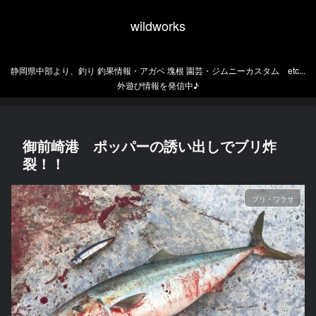
wildworks
静岡県中部より、釣り 釣果情報・アガベ 塊根 園芸・ジムニーカスタム etc...
外遊び情報を発信中♪
御前崎港 ポッパーの誘い出しでブリ炸
裂！！
ブリ・ワラサ