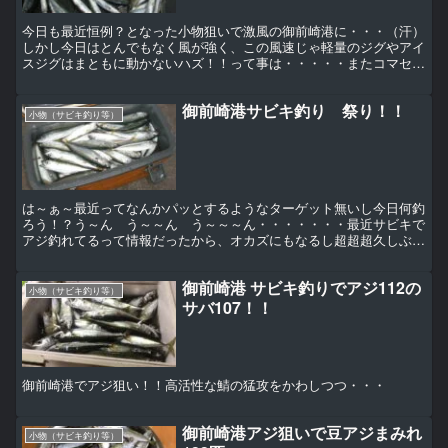
今日も最近恒例？となった小物狙いで激風の御前崎港に・・・（汗）
しかし今日はとんでもなく風が強く、この風速じゃ軽量のジグやアイ
スジグはまともに動かないハズ！！って事は・・・・・またコマセを
買って風裏入って小アジ虐めです♪ウネリが入った海も多少...
御前崎港サビキ釣り 祭り！！
小物（サビキ釣り等）
は～ぁ～最近ってなんかパッとするようなターゲット無いし今日何釣
ろう！？う～ん う～～ん う～～～ん・・・・・・・最近サビキで
アジ釣れてるって情報だったから、オカズにもなるし超超超久しぶり
だけどサビキでもやってみようか♪って事で既に１年以上放...
御前崎港 サビキ釣りでアジ112の
小物（サビキ釣り等）
サバ107！！
御前崎港でアジ狙い！！高活性な鯖の猛攻をかわしつつ・・・
御前崎港アジ狙いで豆アジまみれ
小物（サビキ釣り等）