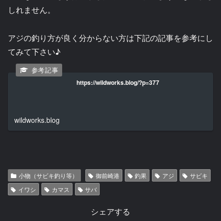
しれません。
アジの釣り方が良く分からない方は下記の記事を参考にし
てみて下さい♪
https://wildworks.blog/?p=377
wildworks.blog
小物（サビキ釣り等）
御前崎港
釣果
アジ
サビキ
イワシ
カマス
サバ
シェアする