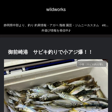
wildworks
静岡県中部より、釣り 釣果情報・アガベ 塊根 園芸・ジムニーカスタム etc...
外遊び情報を発信中♪
御前崎港 サビキ釣りで小アジ爆！！
小物（サビキ釣り等）