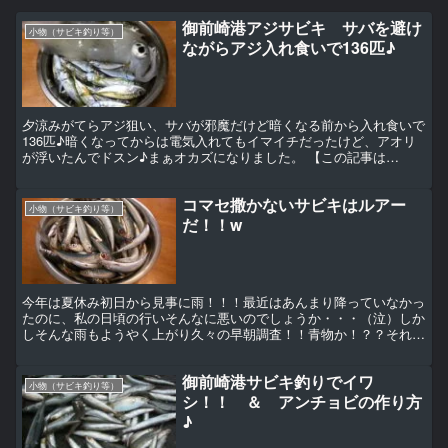
御前崎港アジサビキ サバを避け
小物（サビキ釣り等）
ながらアジ入れ食いで136匹♪
夕涼みがてらアジ狙い、サバが邪魔だけど暗くなる前から入れ食いで
136匹♪暗くなってからは電気入れてもイマイチだったけど、アオリ
が浮いたんでドスン♪まぁオカズになりました。 【この記事は
Facebookの過去記事より起こし直したものです。】
コマセ撒かないサビキはルアー
小物（サビキ釣り等）
だ！！w
今年は夏休み初日から見事に雨！！！最近はあんまり降っていなかっ
たのに、私の日頃の行いそんなに悪いのでしょうか・・・（泣）しか
しそんな雨もようやく上がり久々の早朝調査！！青物か！？？それと
もサビキか！？？とりあえずポイントを覘いて見ると、堤防...
御前崎港サビキ釣りでイワ
小物（サビキ釣り等）
シ！！ ＆ アンチョビの作り方
♪