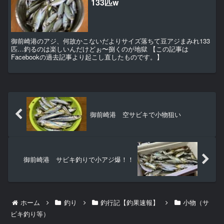
133匹w
御前崎港のアジ、何故かこないだよりサイズ落ちて豆アジまみれ133
匹…釣るのは楽しいんだけどぉ〜捌くのが地獄 【この記事は
Facebookの過去記事より起こし直したものです。】
御前崎港 空サビキで小物狙い
御前崎港 サビキ釣りで小アジ爆！！
ホーム
釣り
釣行記【釣果速報】
小物（サ
ビキ釣り等）