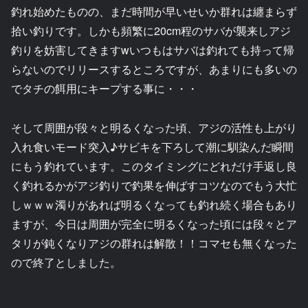
釣れ始めたものの、まだ時間が早いせいか群れは纏まらず
拾い釣りです。しかも頻繁に20cm程のサバが襲来しアジ
釣りを妨害してきますwいつもはサバは釣れても持って帰
らないのでリリースするところですが、あまりにも多いの
でタチの餌用にキープする事に・・・
そして周囲が段々と明るくなった頃、アジの活性も上がり
入れ食いモード突入♪サビキを下ろして潮に馴染んだ瞬間
にもう釣れています。このタイミングにどれだけ手返し良
く釣れるかがアジ釣りで釣果を伸ばすコツなのでもう大忙
しｗｗｗ濁りがあれば明るくなっても釣れ続く場合もあり
ますが、今日は周囲が完全に明るくなった頃には段々とア
タリが鈍くなりアジの群れは解散！！コマセも無くなった
ので終了としました。