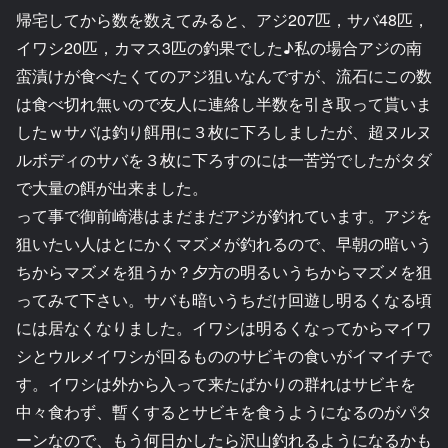
帰宅してから数を数えてみると、アジ207匹，サバ48匹，
イワシ20匹，カマス3匹の釣果でした♪私の場合アジの南
蛮漬けが食べたくてのアジ狙いなんですが、流石にこの数
は食べ切れ無いので友人に連絡し半数を引き取って貰いま
したｗサバは釣り餌用に３枚に下ろしましたが、超ヌルヌ
ルボディのサバを３枚に下ろすのには一苦労でしたがタダ
で大量の餌が出来ました。
って事で御前崎港はまだまだアジが釣れています。アジを
狙いたい人はとにかくマズメが釣れるので、早朝の暗いう
ちからマズメを狙うか？夕方の明るいうちからマズメを狙
ってみて下さい。サバも暗いうちだけ回遊し明るくなる頃
には居なくなりました。イワシは明るくなってからマイワ
シとウルメイワシが回るもののサビキの食いがイマイチで
す。イワシは外から入って来たばかりの群れはサビキを
中々食わず、暫くするとサビキを食うようになるのがパタ
ーンなので、もう何日かしたら沢山釣れるようになるかも