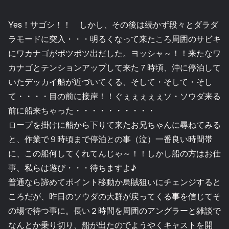
Yes！サゴシ！！ しかし、その後は続かず段々とダラダ
ラモードに突入・・・明るくなって来たころ周囲のサビキ
にワカナゴがポツポツ出だした。ヨッシャ～！！来たなワ
カナゴとテンションアップして来た７時頃、沖に停泊して
いたデッカイ船が近づいてくる、そして・そして・そし
て・・・・目の前に接岸！！ぐぇぇぇぇぇソ・ソウダ来る
前に船来ちゃった・・・・・・・・・・
ロープを掛けに船から下りて来たお兄ちゃんに尋ねてみる
と、作業で９時頃まで停泊との事（泣）一番良い時間帯
に、この船何してくれてんじゃ～！！しかし船の方はお仕
事、私らは遊び・・・待ちますよ♪
普通なら諦めてポイント移動か烏賊狙いにチェンジすると
ころだが、昨日のソウダの大群が戻ってくる事を信じてそ
の場で待つ事に。長い２時間を周囲のアングラーと雑談で
なんとか乗り切り、船が出たのでようやくキャストを開