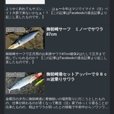
ようやく釣れてもサゴシ、、、はぁ〜今年はマジでイマイチ（泣）ベ
イト大群で来ないかなぁ！？ 【この記事はFacebookの過去記事より
起こし直したものです。】
御前崎サーフ ミノーでサワラ
サワラ・サゴシ
87cm
御前崎サーフで正月用のお刺身サワラ87cm確保♪はたして正月まで
残していられるのか？ 【この記事はFacebookの過去記事より起こし
直したものです。】
御前崎港セットアッパーで９８ｃ
サワラ・サゴシ
ｍ波乗りサワラ
金曜日の夕方に御前崎港に青物狙いの場所取りに行こうとしたもの
の、仕事が終わるのが遅くなって断念（泣）家でゆっくり寝ることが
出来たものの、朝はサワラが回ったとの情報で午前中からソワソワし
ていたところに、仲間が帰るので場所が空くとの電話！！速攻...