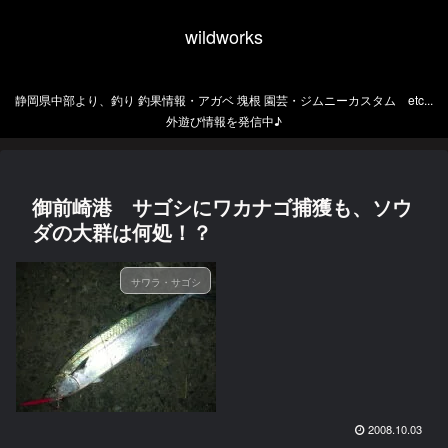
wildworks
静岡県中部より、釣り 釣果情報・アガベ 塊根 園芸・ジムニーカスタム etc...
外遊び情報を発信中♪
御前崎港 サゴシにワカナゴ捕獲も、ソウ
ダの大群は何処！？
サワラ・サゴシ
2008.10.03