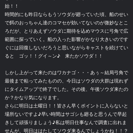
始！！
時間的にも昨日ならもうソウダが廻っていた頃、船のせい
で餌のおっちゃん達のコマセが効いてないのが微妙なとこ
ろだが、とりあえずソウダに期待を込めマウスに弓角で広
範囲に探っていく。船の入った影響がかなり大きいのです
ぐには回復しないだろうと思いながらキャストを続けてい
ると ゴッ！！グイ～ン♪ 来たかソウダ！！
しかし上がって来たのはワカナゴ・・・あぅ～結局弓角で
最後まで粘ってみたものの、今日はソウダの大群は現れず
にタイムアップで終了でした。その後、午後ソウダ来たの
か？かなり気になります。
さらに明日は土曜日！！皆さん早くポイントに入らないと
場所ないですよ♪早い時間はサゴシも廻ると思うんで早起
きして頑張りましょう♪私は明日仕事なんで調査に出れま
せんが、明日ははたしてソウダ来るんでしょうかね！！？