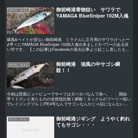
御前崎港青物狙い サワラで
サワラ・サゴシ
YAMAGA BlueSniper 102M入魂
爆風&ベイトが居ない御前崎港、ミラクルに正月用のサワラげっと〜
♪早々にYAMAGA BlueSniper 102M入魂出来ました‼︎パワーのある良
い竿です。 【この記事はFacebookの過去記事より起こし直したもの
です。】
御前崎港 強風の中サゴシ瞬
サワラ・サゴシ
殺！！
今朝は西風ビュービューでサーフはダバダバなんで港へ、、、開始
早々ドスンと来たものの全然抵抗無く瞬殺！タックルがブーリー狙い
でレイジングブル にPE4号なんでサゴシなんかじゃ話になんないっ
す（泣） 【この記事はFacebookの過去記事より起...
御前崎港ジギング ようやく釣れ
サワラ・サゴシ
てもサゴシ・・・