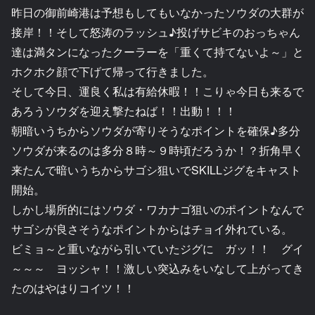
昨日の御前崎港は予想もしてもいなかったソウダの大群が
接岸！！そして怒涛のラッシュ♪投げサビキのおっちゃん
達は満タンになったクーラーを「重くて持てないよ～」と
ホクホク顔で下げて帰って行きました。
そして今日、運良く私は有給休暇！！こりゃ今日も来るで
あろうソウダを迎え撃たねば！！出動！！！
朝暗いうちからソウダが寄りそうなポイントを確保♪多分
ソウダが来るのは多分８時～９時頃だろうか！？折角早く
来たんで暗いうちからサゴシ狙いでSKILLジグをキャスト
開始。
しかし場所的にはソウダ・ワカナゴ狙いのポイントなんで
サゴシが良さそうなポイントからはチョイ外れている。
ビミョ～と重いながら引いていたジグに ガッ！！ グイ
～～～ ヨッシャ！！激しい突込みをいなして上がってき
たのはやはりコイツ！！