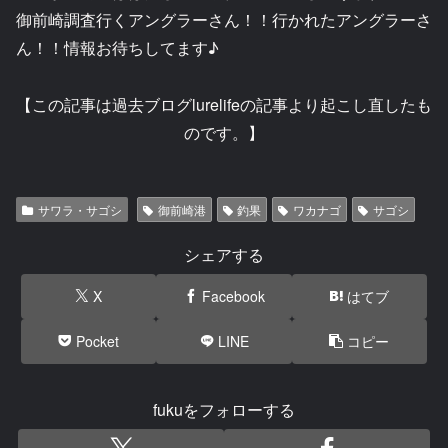
御前崎調査行くアングラーさん！！行かれたアングラーさ
ん！！情報お待ちしてます♪
【この記事は過去ブログlurelifeの記事より起こし直したも
のです。】
サワラ・サゴシ
御前崎港
釣果
ワカナゴ
サゴシ
シェアする
X
Facebook
はてブ
Pocket
LINE
コピー
fukuをフォローする