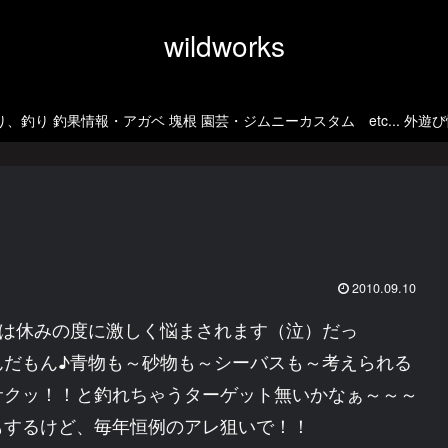
wildworks
、釣り 釣果情報・アガベ 塊根 園芸・ジムニーカスタム etc... 外遊
2010.09.10
近は休みの度に激しく悩まされます（泣）だっ
んだもん♪青物も～砂物も～シーバスも～考えられる
サクッ！！と釣れちゃうターゲット無いかなぁ～～～
もするけど、毎年恒例のアレ狙いで！！