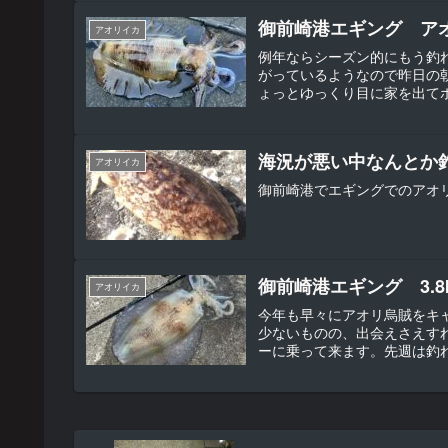
御前崎港エギング ア
アオリイカ
例年ならシーズン的にもう釣
がっているようなので昨日の
ょっとゆっくり目に家を出てポ
海況が悪い中なんとか
アオリイカ
御前崎港でエギングでのアオ
御前崎港エギング 3.8
アオリイカ
今年も早々にアオリ烏賊をキ
少ないものの、出会えさえす
ーに乗って来ます。先週は釣れ