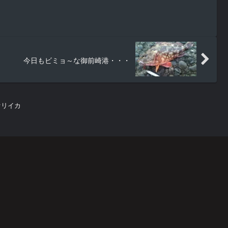
今日もビミョ～な御前崎港・・・
オリイカ