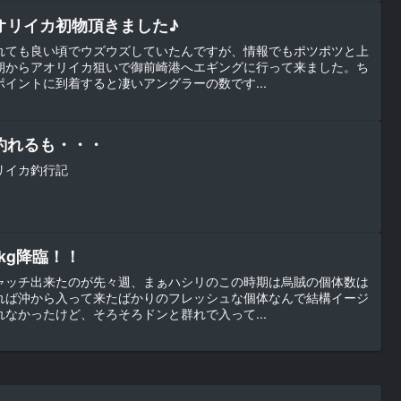
オリイカ初物頂きました♪
れても良い頃でウズウズしていたんですが、情報でもポツポツと上
朝からアオリイカ狙いで御前崎港へエギングに行って来ました。ち
イントに到着すると凄いアングラーの数です...
釣れるも・・・
リイカ釣行記
kg降臨！！
ャッチ出来たのが先々週、まぁハシリのこの時期は烏賊の個体数は
れば沖から入って来たばかりのフレッシュな個体なんで結構イージ
なかったけど、そろそろドンと群れで入って...