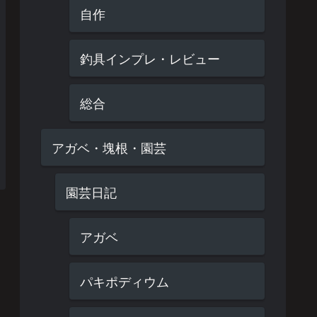
自作
釣具インプレ・レビュー
総合
アガベ・塊根・園芸
園芸日記
アガベ
パキポディウム