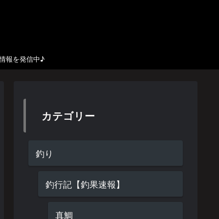
び情報を発信中♪
カテゴリー
釣り
釣行記【釣果速報】
真鯛