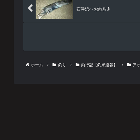
石津浜へお散歩♪
ホーム
釣り
釣行記【釣果速報】
ア