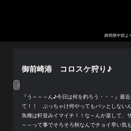
静岡県中部より
御前崎港 コロスケ狩り♪
アオリイカ
『う～～～ん♪今日は何を釣ろう・・・』最
て！！ ぶっちゃけ何やってもパッとしない
魚種は軒並みイマイチ！！な～んか楽して、
～～って事でそろそろ秋なんでチョイ早い気