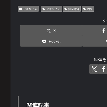
アオリイカ
アオリイカ
御前崎港
釣果
シ
X
Pocket
fuk
関連記事