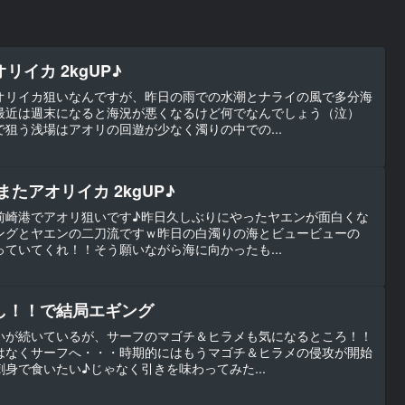
イカ 2kgUP♪
オリイカ狙いなんですが、昨日の雨での水潮とナライの風で多分海
最近は週末になると海況が悪くなるけど何でなんでしょう（泣）
狙う浅場はアオリの回遊が少なく濁りの中での...
たアオリイカ 2kgUP♪
前崎港でアオリ狙いです♪昨日久しぶりにやったヤエンが面白くな
ングとヤエンの二刀流ですｗ昨日の白濁りの海とビュービューの
ていてくれ！！そう願いながら海に向かったも...
し！！で結局エギング
いが続いているが、サーフのマゴチ＆ヒラメも気になるところ！！
はなくサーフへ・・・時期的にはもうマゴチ＆ヒラメの侵攻が開始
身で食いたい♪じゃなく引きを味わってみた...