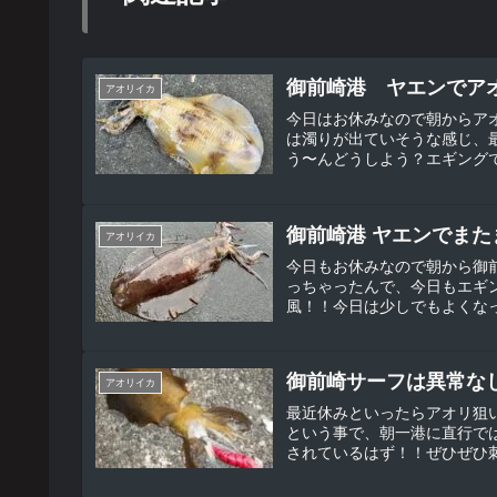
御前崎港 ヤエンでアオリ
アオリイカ
今日はお休みなので朝からア
は濁りが出ていそうな感じ、
う〜んどうしよう？エギングで
御前崎港 ヤエンでまたま
アオリイカ
今日もお休みなので朝から御
っちゃったんで、今日もエギ
風！！今日は少しでもよくなっ
御前崎サーフは異常な
アオリイカ
最近休みといったらアオリ狙
という事で、朝一港に直行で
されているはず！！ぜひぜひ刺