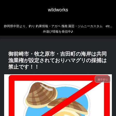
wildworks
静岡県中部より、釣り 釣果情報・アガベ 塊根 園芸・ジムニーカスタム etc...
外遊び情報を発信中♪
御前崎市・牧之原市・吉田町の海岸は共同
漁業権が設定されておりハマグリの採捕は
禁止です！！
潮干狩り