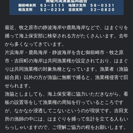
最近、牧之原市の静波海岸や鹿島海岸などで、はまぐりを
捕って海上保安部に検挙される方がたくさんいます。去年
から多くなってきています。
片浜海岸・鹿島海岸・静波海岸を含む御前崎市・牧之原
市・吉田町の海岸は共同漁業権が設定されており、はまぐ
りは共同漁業権の対象魚種となっています。漁業者（漁協
組合員）以外の方が漁協に無断で捕ると、漁業権侵害で罰
せられます。
漁協としましても、海上保安署に協力いただきながら、看
板の設置等をして漁業権の周知を行っているところです
が、なかなか浸透してこないというのが現状です。吉田支
所の漁師の中には、はまぐりを捕って生計を立てる人もい
らっしゃいますので、ご理解ご協力の程をお願いします。