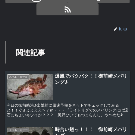
fuku
関連記事
爆風でバクバク！！御前崎メバリ
メバル・カサゴ
ング♪
今日の御前崎港♪出撃前に風速予報をネットでチェックしてみる
と！！ぐぇええええ〜７ｍ・・・『ライトリグでのメバリングには流
石にちょいキツイか？？？ 風邪ひいてもつまらんし、や〜めた♪』
←まぁ コレが一般の人の反応。しかし私の場合！！ 『7ｍか...
時合い短っ！！！ 御前崎メバリ
メバル・カサゴ