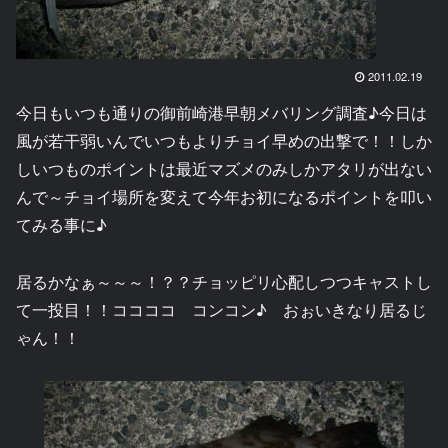
2011.02.19
今日もいつも通りの御前崎港早朝メバリング調査♪今日は
風が若干弱いんでいつもよりチョイ早めの出撃で！！しか
しいつものポイントは最近マズメのみしかアタリが出ない
んで～チョイ場所を変えて今年お初になるポイントを叩い
てみる事に♪
居るかなぁ～～～！？？チョッピリ心配しつつキャストし
て一投目！！ココココ コンコン♪ おぉいきなり居るじ
ゃん！！