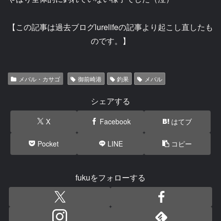
【この記事は過去ブログlurelifeの記事より起こし直したも
のです。】
メバル・カサゴ
御前崎港
釣果
メバル
シェアする
X
Facebook
はてブ
Pocket
LINE
コピー
fukuをフォローする