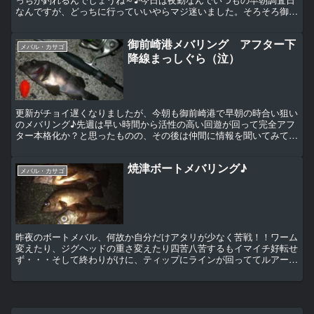
なんですが、どっちに行っていいやらマジ迷いました。そろそろ御前
崎も復活してもいい頃との読みなんですが、こないだの大潮...
御前崎港メバリング アフター下
メバル・カサゴ
降線まっしぐら（泣）
更新がチョイ遅くなりましたが、今朝も御前崎港で早朝の時合い狙い
のメバリング♪先週は早い時間から活性の高い回遊が回って完全アフ
ター本格化か？と思ったものの、その後は仲間に情報を聞いてみても
どうもイマイチな状況が続いている様子（泣）回遊で回った...
焼津ボートメバリング♪
メバル・カサゴ
昨夜のボートメバル、何故か自分だけアタリが少なく苦戦！！ワーム
変えたり、ジグヘッドの重さ変えたり四苦八苦するもイマイチ好転せ
ず・・・そして終わりがけに、ティップにラインが回っててルアー飛
んでない事が判明＿|￣|○ぐぇぇぇ 【この記事はFac...