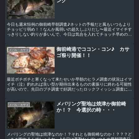
ング
今日も週末恒例の御前崎早朝調査♪ネットの予報だと風もいつもより
チョッピリ弱め！！なんか風弱いの超久しぶりだし〜最近イマイチす
っきりしない釣りが多いんで、今日は気合を入れてチョッチ早めの出
撃！！新月の大潮前日なんで月明かりもほぼ無し、潮位も満...
御前崎港でココン・コン♪ カサ
メバル・カサゴ
ゴ祭り開催！！
最近ボチボチと寒くなって来たせいか早朝のヒラメ調査の状況はイマ
イチ（泣）釣れれば良い型が期待出来るものの素振りに終わる可能性
が高いので、先日のプチ調査で好調だったロックフィッシュ調査に行
って来ました。 先日釣ったカサゴは素揚げで食べましたが...
メバリング聖地は焼津か御前崎
メバル・カサゴ
か！？ 今選択の時・・・
メバリングの聖地は焼津なのか！？それとも御前崎なのか！？？？ど
っちが釣れるんでしょうね～♪今日は夜勤なんでいつもの早朝調査日