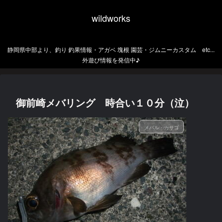
wildworks
静岡県中部より、釣り 釣果情報・アガベ 塊根 園芸・ジムニーカスタム etc...
外遊び情報を発信中♪
御前崎メバリング 時合い１０分（泣）
メバル・カサゴ