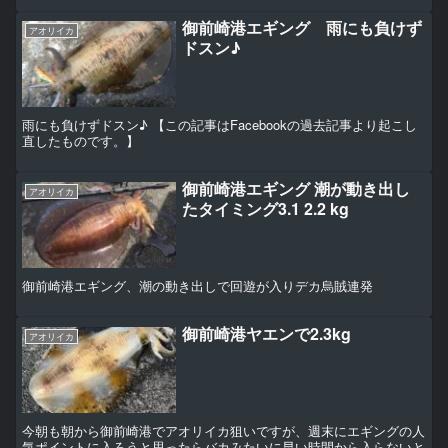
御前崎港エギング 雨にも負けず
アオリイカ
ドスン♪
雨にも負けずドスン♪ 【この記事はFacebookの過去記事より起こし
直したものです。】
御前崎港エギング 潮が動き出し
アオリイカ
たタイミング3.1 2.2 kg
御前崎港エギング、潮の動き出しで回遊が入りデカ烏賊連発
御前崎港ヤエンで2.3kg
アオリイカ
今朝も朝から御前崎港でアオリイカ狙いですが、週末にエギングの人
気ポイントに入ろうと思ったらバカみたいに早い時間から入らないと