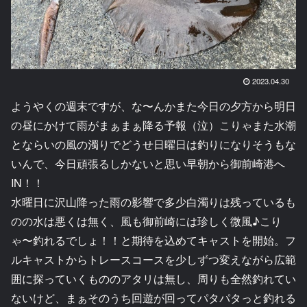
2023.04.30
ようやくの週末ですが、な〜んかまた今日の夕方から明日
の昼にかけて雨がまぁまぁ降る予報（泣）こりゃまた水潮
とならいの風の濁りでどうせ日曜日は釣りになりそうもな
いんで、今日頑張るしかないと思い早朝から御前崎港へ
IN！！
水曜日に沢山降った雨の影響で多少白濁りは残っているも
のの水は悪くは無く、風も御前崎には珍しく微風♪こり
ゃ〜釣れるでしょ！！と期待を込めてキャストを開始。フ
ルキャストからトレースコースを少しずつ変えながら広範
囲に探っていくもののアタリは無し、周りも全然釣れてい
ないけど、まぁそのうち回遊が回ってパタパタっと釣れる