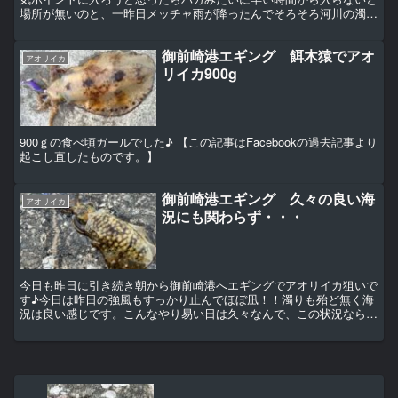
場所が無いのと、一昨日メッチャ雨が降ったんでそろそろ河川の濁り
が東側のポイントには回って来る頃だと予想して今日は港内...
御前崎港エギング 餌木猿でアオ
アオリイカ
リイカ900g
900ｇの食べ頃ガールでした♪ 【この記事はFacebookの過去記事より
起こし直したものです。】
御前崎港エギング 久々の良い海
アオリイカ
況にも関わらず・・・
今日も昨日に引き続き朝から御前崎港へエギングでアオリイカ狙いで
す♪今日は昨日の強風もすっかり止んでほぼ凪！！濁りも殆ど無く海
況は良い感じです。こんなやり易い日は久々なんで、この状況なら釣
れるハズ♪期待を胸にキャストを開始します。すると直ぐに...