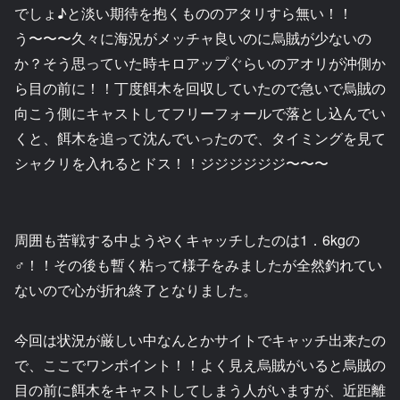
でしょ♪と淡い期待を抱くもののアタリすら無い！！
う〜〜〜久々に海況がメッチャ良いのに烏賊が少ないの
か？そう思っていた時キロアップぐらいのアオリが沖側か
ら目の前に！！丁度餌木を回収していたので急いで烏賊の
向こう側にキャストしてフリーフォールで落とし込んでい
くと、餌木を追って沈んでいったので、タイミングを見て
シャクリを入れるとドス！！ジジジジジジ〜〜〜
周囲も苦戦する中ようやくキャッチしたのは1．6kgの
♂！！その後も暫く粘って様子をみましたが全然釣れてい
ないので心が折れ終了となりました。
今回は状況が厳しい中なんとかサイトでキャッチ出来たの
で、ここでワンポイント！！よく見え烏賊がいると烏賊の
目の前に餌木をキャストしてしまう人がいますが、近距離