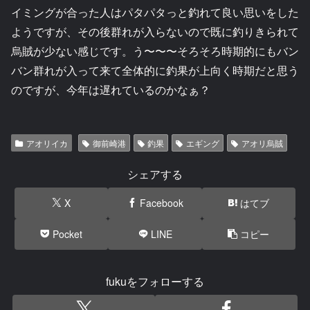
イミングが合った人はパタパタっと釣れて良い思いをした
ようですが、その後群れが入らないので既に釣りきられて
烏賊が少ない感じです。う〜〜〜そろそろ時期的にもバン
バン群れが入って来て全体的に釣果が上向く時期だと思う
のですが、今年は遅れているのかなぁ？
アオリイカ
御前崎港
釣果
エギング
アオリ烏賊
シェアする
X
Facebook
はてブ
Pocket
LINE
コピー
fukuをフォローする