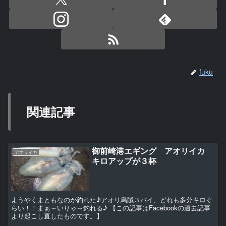
fuku
関連記事
御前崎港エギング アオリイカ
アオリイカ
キロアップが３杯
ようやくまともなのが釣れた♪アオリ烏賊３バイ、どれも多分キロぐ
らい！！まぁ～いりゃ～釣れる♪ 【この記事はFacebookの過去記事
より起こし直したものです。】