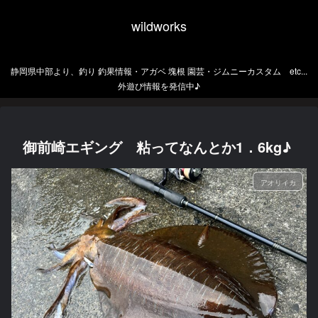
wildworks
静岡県中部より、釣り 釣果情報・アガベ 塊根 園芸・ジムニーカスタム etc...
外遊び情報を発信中♪
御前崎エギング 粘ってなんとか1．6kg♪
アオリイカ