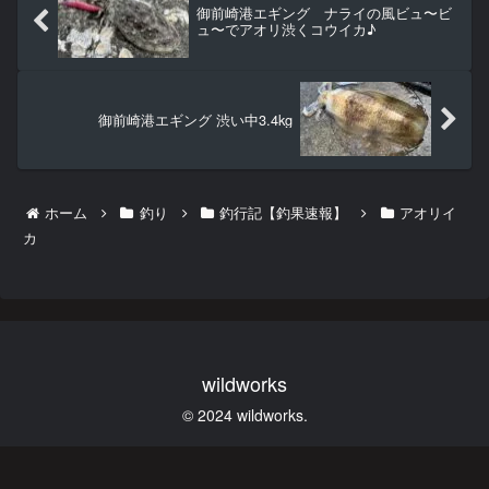
御前崎港エギング ナライの風ビュ〜ビ
ュ〜でアオリ渋くコウイカ♪
御前崎港エギング 渋い中3.4kg
ホーム
釣り
釣行記【釣果速報】
アオリイ
カ
wildworks
© 2024 wildworks.