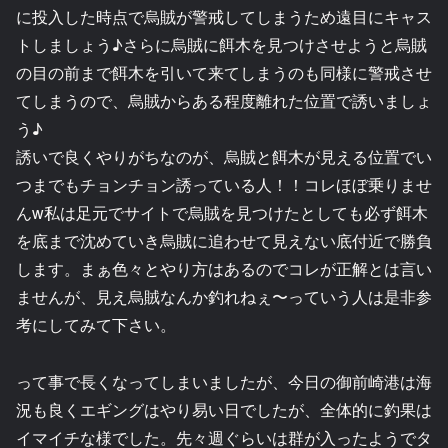
に投入した時点で烏賊が警戒してしまうため遠目にキャス
トしましょう♪さらに烏賊に餌木を見つけさせようと烏賊
の目の前まで餌木を引いて来てしまうのも同様に警戒させ
てしまうので、烏賊からある程度離れた位置で誘いましょ
う♪
誘いで良くやりがちなのが、烏賊と餌木が見える位置でい
つまでもチョンチョン誘っている人！！コレほぼ乗りませ
んw私は足元でサイトで烏賊を見つけたとしても必ず餌木
を底まで沈めていき烏賊に追わせて見えない底付近で勝負
します。まぁ色々とやり方はあるのでコレが正解とは言い
ませんが、見え烏賊なんか釣れねぇ〜っていう人は是非参
考にしてみて下さい。
って事で長くなってしまいましたが、今日の御前崎港は海
況も良くエギングはやり易い日でしたが、全体的に釣果は
イマイチな様でした。先々週ぐらいは群が入ったようでタ