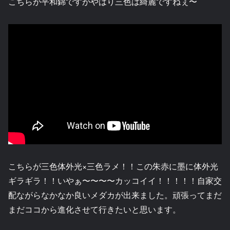
こちらが平和錦ですがやはり三色は綺麗ですねぇ〜
こちらが三色体外光×三色ラメ！！この朱赤に墨に体外光
ギラギラ！！いやぁ〜〜〜〜カッコイイ！！！！！自家交
配ながらなかなか良いメダカが出来ました。頑張ってまだ
まだココから進化させて行きたいと思います。