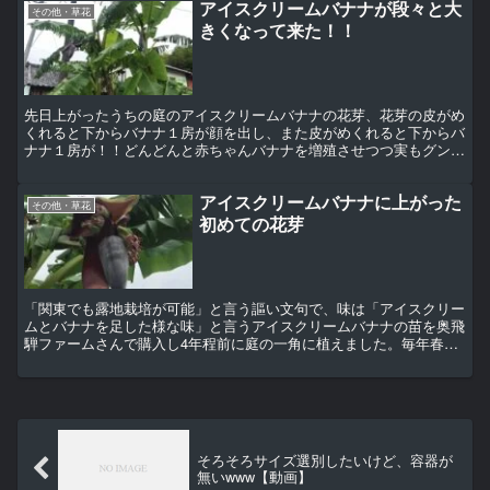
アイスクリームバナナが段々と大
その他・草花
きくなって来た！！
先日上がったうちの庭のアイスクリームバナナの花芽、花芽の皮がめ
くれると下からバナナ１房が顔を出し、また皮がめくれると下からバ
ナナ１房が！！どんどんと赤ちゃんバナナを増殖させつつ実もグング
ンと大きくなって来ました♪が！！更に２つ花芽が上がりま...
アイスクリームバナナに上がった
その他・草花
初めての花芽
「関東でも露地栽培が可能」と言う謳い文句で、味は「アイスクリー
ムとバナナを足した様な味」と言うアイスクリームバナナの苗を奥飛
騨ファームさんで購入し4年程前に庭の一角に植えました。毎年春か
ら秋にかけてはどんどん大きくなり順調に小株も吹きますが...
そろそろサイズ選別したいけど、容器が
無いwww【動画】