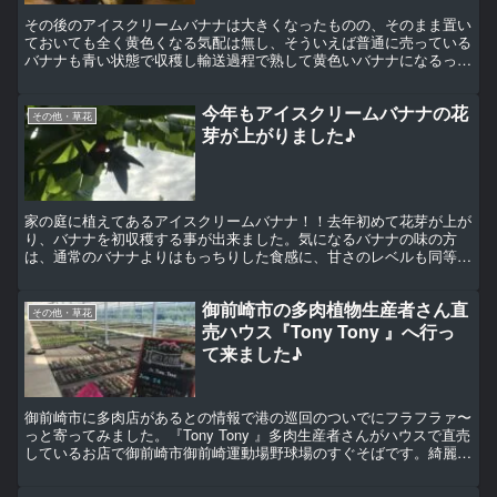
その後のアイスクリームバナナは大きくなったものの、そのまま置い
ておいても全く黄色くなる気配は無し、そういえば普通に売っている
バナナも青い状態で収穫し輸送過程で熟して黄色いバナナになるって
聞いた事あるような？ってことで、青いバナナを収穫してみ...
今年もアイスクリームバナナの花
その他・草花
芽が上がりました♪
家の庭に植えてあるアイスクリームバナナ！！去年初めて花芽が上が
り、バナナを初収穫する事が出来ました。気になるバナナの味の方
は、通常のバナナよりはもっちりした食感に、甘さのレベルも同等で
なかなか美味しいバナナでした。 毎年冬には寒さで葉が段々...
御前崎市の多肉植物生産者さん直
その他・草花
売ハウス『Tony Tony 』へ行っ
て来ました♪
御前崎市に多肉店があるとの情報で港の巡回のついでにフラフラァ〜
っと寄ってみました。『Tony Tony 』多肉生産者さんがハウスで直売
しているお店で御前崎市御前崎運動場野球場のすぐそばです。綺麗な
どデカイハウスに多肉がい〜っぱい♪で１つ15...