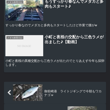
もうすっかり春なんでメダカと多
メダカ飼育日記
肉もスタート♪
すっかり春なのでメダカと多肉もスタートしたけど作業で腰がw
小町と夜桜の交配から三色ラメが
メダカ飼育日記
出ました♪【動画】
小町と夜桜の異種交配から三色ラメが出たのでとりあえず今年も採卵
します。
御前崎港 ライトジギングで今朝もワカ
ナゴｗ