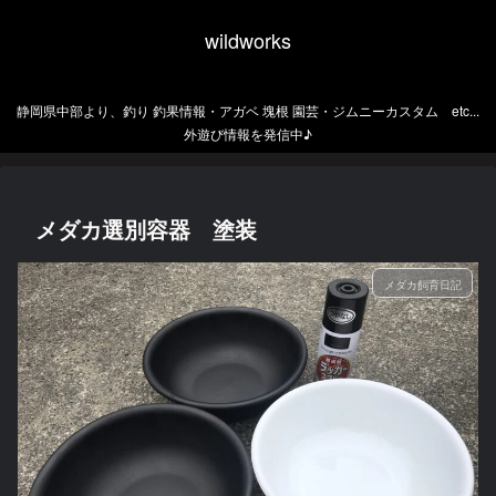
wildworks
静岡県中部より、釣り 釣果情報・アガベ 塊根 園芸・ジムニーカスタム etc...
外遊び情報を発信中♪
メダカ選別容器 塗装
メダカ飼育日記