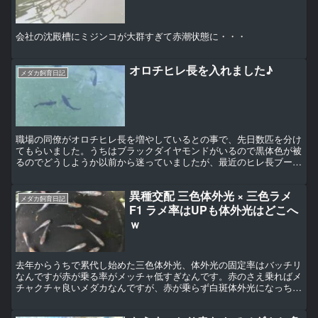
会社の沈殿槽にミジンコが大群すぎて赤潮状態に・・・
オロチヒレ長を入れました♪
メダカ飼育日記
職場の同僚がオロチヒレ長を増やしているとの事で、先日数匹を分け
てもらいました。うちはブラックダイヤモンドがいるので黒体色が被
るのでどうしようか以前から迷っていましたが、最近のヒレ長ブーム
に押された感じですwヒレも大きくまぁまぁ良さそうなんで...
異種交配 三色体外光 × 三色ラメ
メダカ飼育日記
F1 ラメ率はUPも体外光はどこへ
ｗ
去年からうちで累代し始めた三色体外光、体外光の固定率はバッチリ
なんですが赤が乗る率がメッチャ低すぎなんです。赤のさえ乗ればメ
チャクチャ良いメダカなんですが、赤が乗らず白斑体外光になっちゃ
う子が大半。って事で赤の固定率を上げたい！！って事で今...