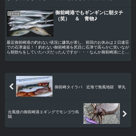
【この記事はFacebookの過去記事より起こし直し...
御前崎港でもギンギンに朝タチ
タチウオ
（笑） ＆ 青物♪
最近御前崎港の釣れない状況に嫌気が差し、前回のお休みは２日連荘
での石津遠征！！釣れない御前崎港を尻目に石津で高らかに笑いなが
ら朝勃ちをしていたハズだったんですが・・・なんか御前崎港にとう
とう夏が！！青物が！！回って来たとの情報（汗）しかも先...
御前崎タイラバ 近海で無風地獄 華丸
台風後の御前崎港エギングでモンゴウ烏
賊