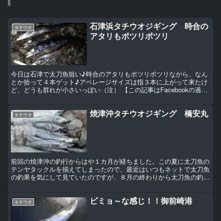
石津浜タチウオジギング 時合の
タチウオ
アタリもポツリポツリ
今日は石津で太刀魚狙い♪時合のアタリもポツリポツリながら、なん
とか拾って４本ゲット♪アベレージサイズは指３本に上がって来たけ
ど、どうも群れが小さいっぽい（泣） 【この記事はFacebookの過去
記事より起こし直したものです。】
焼津沖タチウオジギング 橋安丸
タチウオ
前回の焼津沖の釣行からはや１カ月が経ちました。この夏に太刀魚の
テンヤタックルを揃えてしまったので、最近はいつもネットで太刀魚
の釣果を気にして見ていたのですが、８月の終わりから太刀魚の釣果
がグググっと上昇！！しかもジギングで数が結構出ているよ...
ビミョ～な感じ！！御前崎港
タチウオ