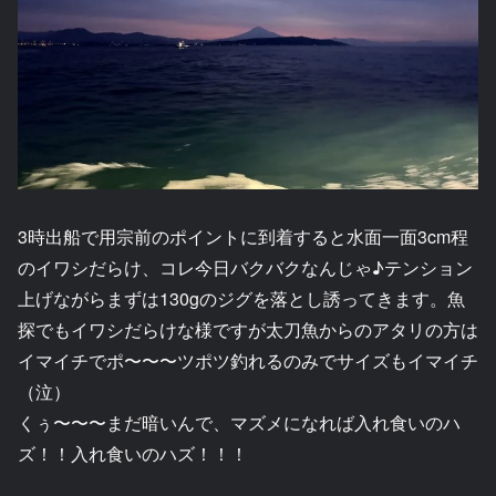
3時出船で用宗前のポイントに到着すると水面一面3cm程
のイワシだらけ、コレ今日バクバクなんじゃ♪テンション
上げながらまずは130gのジグを落とし誘ってきます。魚
探でもイワシだらけな様ですが太刀魚からのアタリの方は
イマイチでポ〜〜〜ツポツ釣れるのみでサイズもイマイチ
（泣）
くぅ〜〜〜まだ暗いんで、マズメになれば入れ食いのハ
ズ！！入れ食いのハズ！！！