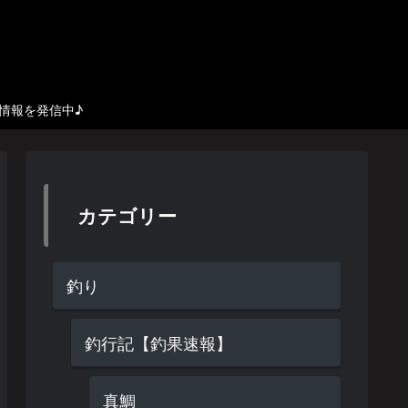
び情報を発信中♪
カテゴリー
釣り
釣行記【釣果速報】
真鯛