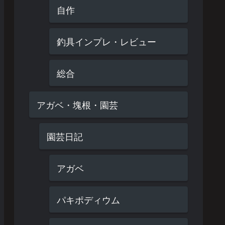
自作
釣具インプレ・レビュー
総合
アガベ・塊根・園芸
園芸日記
アガベ
パキポディウム