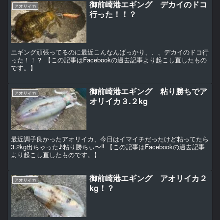
御前崎港エギング デカイのドコ
アオリイカ
行った！！？
エギング頑張ってるのに最近こんなんばっかり、、、デカイのドコ行
った！！？ 【この記事はFacebookの過去記事より起こし直したもの
です。】
御前崎港エギング 粘り勝ちでア
アオリイカ
オリイカ３.２kg
最近調子良かったアオリイカ、今日はイマイチだったけど粘ってたら
3.2kg出ちゃった♪粘り勝ちぃ〜‼︎ 【この記事はFacebookの過去記事
より起こし直したものです。】
御前崎港エギング アオリイカ２
アオリイカ
kg！？