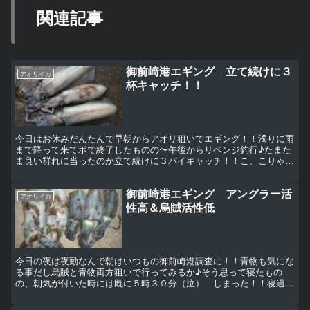
関連記事
御前崎港エギング 立て続けに３
アオリイカ
杯キャッチ！！
今日はお休みだんたんで早朝からアオリ狙いでエギング！！濁りに雨
まで降って来てボで終了したものの〜午後からリベンジ釣行♪たまた
ま良い群れに当ったのか立て続けに３バイキャッチ！！こ、こりゃま
た食いきれんだろ〜 【この記事はFacebookの過去...
御前崎港エギング アングラー活
アオリイカ
性高＆烏賊活性低
今日の夜は夜勤なんで朝はいつもの御前崎港調査に！！青物も気にな
る事だし烏賊と青物両方狙いで行ってみるか♪そう思って寝たもの
の、朝気が付いた時には既に５時３０分（泣） しまった！！寝過ご
した・・・慌てて仕度をして家を出たものの既に周囲は明るい...