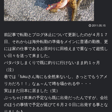
2011.05.15
前記事で転勤とブログ休止について更新したのが４月１７
日、それからは海外転勤の準備をメインに普通の勤務、更
には家の仕事であるお茶刈りに田植えまで重なって超慌し
い日々を送って来ました。
バタバタしまくりで既に釣りに行けないまま約１ヶ月
（泣）
巷では「fukuさん海にも全然来ないし、きっとでもうアメ
リカだろ！！」なぁ～んて噂を囁かれる中・・・
実はまだ日本に居ました（笑）
ぶっちゃけ本来の予定なら既に出発だったんですが、会社
のほうの事情で予定が延びて６月２０日に出発する事とな
りました♪