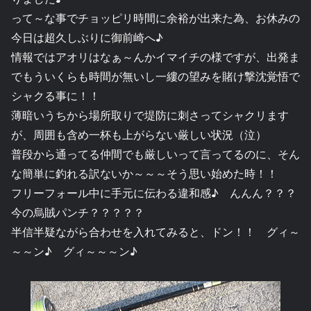
って～な事でチョッピリ時間に余裕が出来た為、お休みの
今日は超久しぶりに御前崎へ♪
情報ではアオリはなぁ～んかイマイチの様ですが、出発ま
でもういくらも時間が無いし一縷の望みを賭け撃沈覚悟で
シャクる事に！！
薄暗いうちから場所取りで堤防に刺さってシャクリます
が、周囲も含め一杯も上がらない厳しい状況（泣）
普段から通ってる仲間でも厳しいって言ってるのに、そん
な簡単に釣れる訳ないか～～～そう思い始めた時！！
フリーフォール中に手元に伝わる違和感♪ んんん？？？
今の烏賊パンチ？？？？？
半信半疑ながら合わせを入れてみると、ドン！！ グィ～
～～ン♪ グィ～～～ン♪