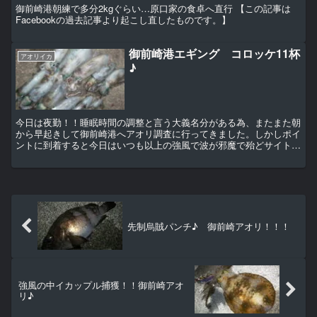
御前崎港朝練で多分2kgぐらい…原口家の食卓へ直行 【この記事は
Facebookの過去記事より起こし直したものです。】
御前崎港エギング コロッケ11杯
アオリイカ
♪
今日は夜勤！！睡眠時間の調整と言う大義名分がある為、またまた朝
から早起きして御前崎港へアオリ調査に行ってきました。しかしポイ
ントに到着すると今日はいつも以上の強風で波が邪魔で殆どサイト出
来ない（泣）この時期はアオリ烏賊のサイズもまだまだ小さ...
先制烏賊パンチ♪ 御前崎アオリ！！！
強風の中イカップル捕獲！！御前崎アオ
リ♪