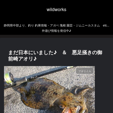
wildworks
静岡県中部より、釣り 釣果情報・アガベ 塊根 園芸・ジムニーカスタム etc...
外遊び情報を発信中♪
まだ日本にいました♪ ＆ 悪足掻きの御
前崎アオリ♪
アオリイカ